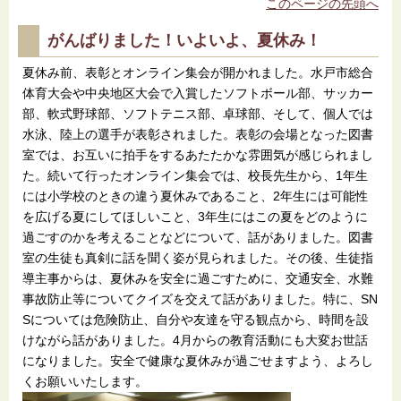
このページの先頭へ
がんばりました！いよいよ、夏休み！
夏休み前、表彰とオンライン集会が開かれました。水戸市総合
体育大会や中央地区大会で入賞したソフトボール部、サッカー
部、軟式野球部、ソフトテニス部、卓球部、そして、個人では
水泳、陸上の選手が表彰されました。表彰の会場となった図書
室では、お互いに拍手をするあたたかな雰囲気が感じられまし
た。続いて行ったオンライン集会では、校長先生から、1年生
には小学校のときの違う夏休みであること、2年生には可能性
を広げる夏にしてほしいこと、3年生にはこの夏をどのように
過ごすのかを考えることなどについて、話がありました。図書
室の生徒も真剣に話を聞く姿が見られました。その後、生徒指
導主事からは、夏休みを安全に過ごすために、交通安全、水難
事故防止等についてクイズを交えて話がありました。特に、SN
Sについては危険防止、自分や友達を守る観点から、時間を設
けながら話がありました。4月からの教育活動にも大変お世話
になりました。安全で健康な夏休みが過ごせますよう、よろし
くお願いいたします。