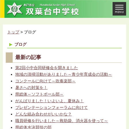
トップ
> ブログ
ブログ
最新の記事
第2回小中合同研修会を開きました
地域の清掃活動がありました～青少年育成会の活動～
コンクールに向けて～吹奏楽部～
暑さへの対策を！
県総体～ソフトボール部～
がんばりました！いよいよ、夏休み！
プレゼンテーションフォーラムに向けて
どんな組み合わせがいいかな？
職員研修を行いました～救助袋、消火器を使って～
県総体水泳競技の部