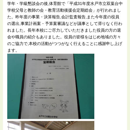
学年・学級懇談会の後,体育館で「平成31年度水戸市立双葉台中
学校父母と教師の会・教育活動後援会定期総会」が行われまし
た。昨年度の事業・決算報告,会計監査報告,また今年度の役員
の選出,事業計画案・予算案審議などが議事として滞りなく行わ
れました。長年本校にご尽力していただきました役員の方の退
会や職員の紹介もありました。役員の皆様をはじめ地域の方々
のご協力で,本校の活動がつつがなく行えることに感謝申し上げ
ます。