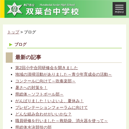
トップ
> ブログ
ブログ
最新の記事
第2回小中合同研修会を開きました
地域の清掃活動がありました～青少年育成会の活動～
コンクールに向けて～吹奏楽部～
暑さへの対策を！
県総体～ソフトボール部～
がんばりました！いよいよ、夏休み！
プレゼンテーションフォーラムに向けて
どんな組み合わせがいいかな？
職員研修を行いました～救助袋、消火器を使って～
県総体水泳競技の部