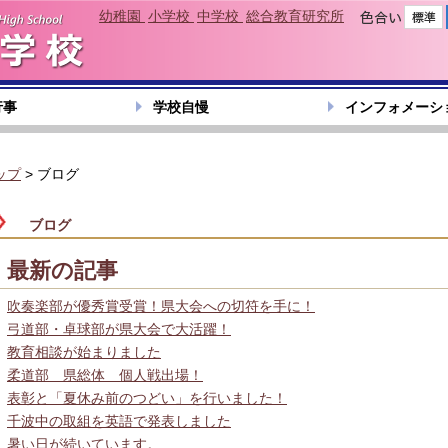
幼稚園
小学校
中学校
総合教育研究所
色合い
行事
学校自慢
インフォメーシ
ップ
> ブログ
ブログ
最新の記事
吹奏楽部が優秀賞受賞！県大会への切符を手に！
弓道部・卓球部が県大会で大活躍！
教育相談が始まりました
柔道部 県総体 個人戦出場！
表彰と「夏休み前のつどい」を行いました！
千波中の取組を英語で発表しました
暑い日が続いています。