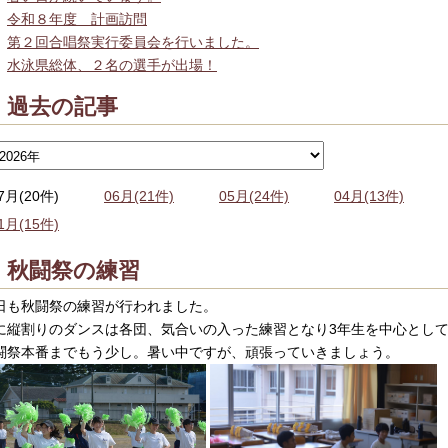
令和８年度 計画訪問
第２回合唱祭実行委員会を行いました。
水泳県総体、２名の選手が出場！
過去の記事
7月(20件)
06月(21件)
05月(24件)
04月(13件)
1月(15件)
秋闘祭の練習
日も秋闘祭の練習が行われました。
に縦割りのダンスは各団、気合いの入った練習となり3年生を中心とし
闘祭本番までもう少し。暑い中ですが、頑張っていきましょう。