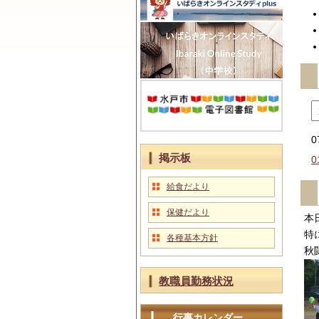
0
掲示板
0
給食だより
保健だより
本
特
各種基本方針
秋
教職員勤務状況
行事カレンダー