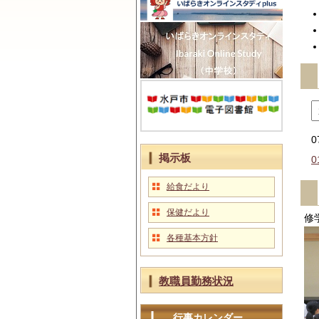
0
掲示板
0
給食だより
保健だより
修
各種基本方針
教職員勤務状況
行事カレンダー