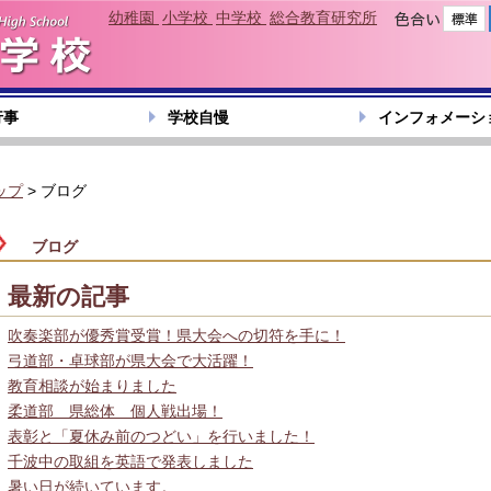
幼稚園
小学校
中学校
総合教育研究所
色合い
行事
学校自慢
インフォメーシ
ップ
> ブログ
ブログ
最新の記事
吹奏楽部が優秀賞受賞！県大会への切符を手に！
弓道部・卓球部が県大会で大活躍！
教育相談が始まりました
柔道部 県総体 個人戦出場！
表彰と「夏休み前のつどい」を行いました！
千波中の取組を英語で発表しました
暑い日が続いています。