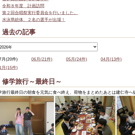
令和８年度 計画訪問
第２回合唱祭実行委員会を行いました。
水泳県総体、２名の選手が出場！
過去の記事
7月(20件)
06月(21件)
05月(24件)
04月(13件)
1月(15件)
修学旅行～最終日～
学旅行最終日の朝食を元気に食べ終え、荷物をまとめたあとは建仁寺へ