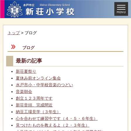
トップ
> ブログ
ブログ
最新の記事
新荘夏祭り
夏休み前オンライン集会
水戸市小・中学校音楽のつどい
音楽朝会
創立１２３周年です
新荘音頭、完成間近
納豆工場見学（３年生）
心を合わせて練習中です（４・５・６年生）
見つけたものを教えるよ（２・３年生）