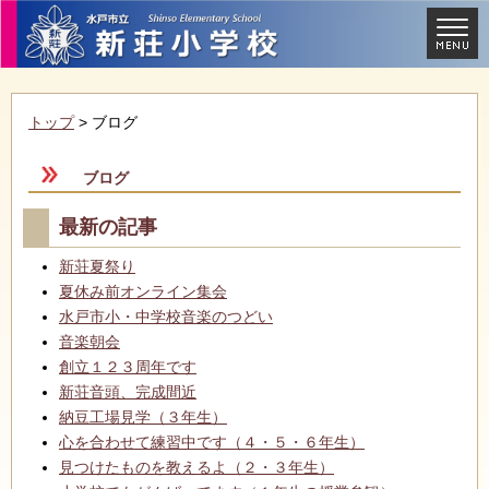
トップ
> ブログ
ブログ
最新の記事
新荘夏祭り
夏休み前オンライン集会
水戸市小・中学校音楽のつどい
音楽朝会
創立１２３周年です
新荘音頭、完成間近
納豆工場見学（３年生）
心を合わせて練習中です（４・５・６年生）
見つけたものを教えるよ（２・３年生）