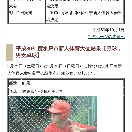
大会
場決定
9月21日実施
・100m背泳ぎ 第5位※県新人体育大会出
場決定
平成30年10月1日
このページの先頭へ
平成30年度水戸市新人体育大会結果【野球，
男女卓球】
9月29日（土曜日）と9月30日（日曜日）に行われた,水戸市新
人体育大会の各部の結果をお知らせいたします。
部活
結果
野球
対飯富4－2勝利第7位