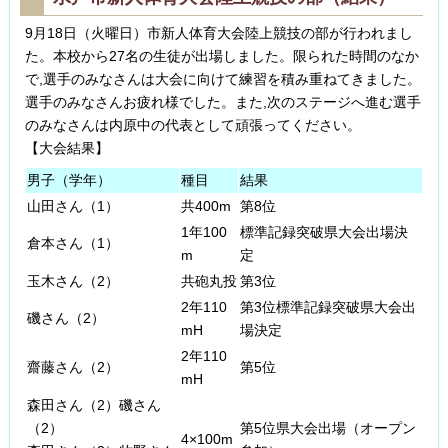
9月18日（火曜日）市新人体育大会陸上競技の部が行われまし
た。本校から27名の生徒が出場しました。限られた時間のなか
で,選手のみなさんは大会に向けて練習を積み重ねてきました。
選手のみなさんお疲れ様でした。また,次のステージへ進む選手
のみなさんは内原中の代表として頑張ってください。
【大会結果】
男子（学年）
種目
結果
山田さん（1）
共400m
第8位
1年100
標準記録突破県大会出場決
倉本さん（1）
m
定
玉木さん（2）
共砲丸投
第3位
2年110
第3位
標準記録突破県大会出
磯さん（2）
mH
場決定
2年110
齋藤さん（2）
第5位
mH
森田さん（2）磯さん
（2）
第5位県大会出場（オープン
4×100m