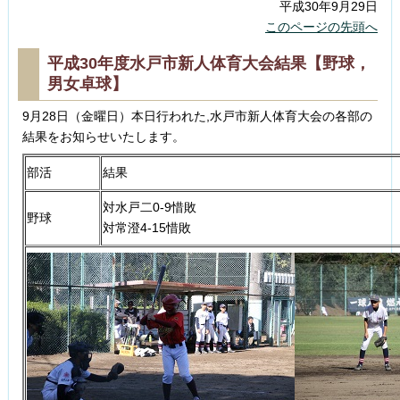
平成30年9月29日
このページの先頭へ
平成30年度水戸市新人体育大会結果【野球，
男女卓球】
9月28日（金曜日）本日行われた,水戸市新人体育大会の各部の
結果をお知らせいたします。
部活
結果
対水戸二0-9惜敗
野球
対常澄4-15惜敗