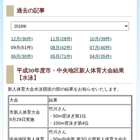
過去の記事
12月(36件)
11月(28件)
10月(39件)
09月(51件)
08月(42件)
07月(40件)
06月(30件)
05月(71件)
04月(35件)
平成30年度市・中央地区新人体育大会結果
【水泳】
新人体育大会水泳競技の部の結果をお知らせいたします。
大会
結果
竹川さん
市新人体育大会
・50m背泳ぎ第1位
9月29日実施
・100m背泳ぎ第4位
竹川さん
中央地区新人体育
・50m自由形 第3位※県新人体育大会出