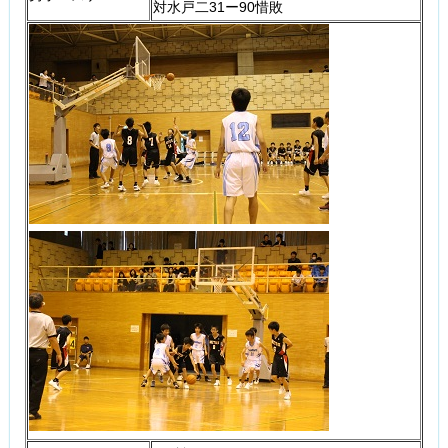
対水戸二31ー90惜敗