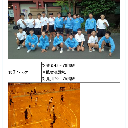
対笠原43－76惜敗
女子バスケ
※敗者復活戦
対見川70－75惜敗