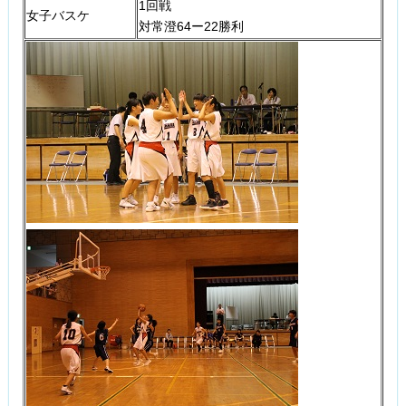
1回戦
女子バスケ
対常澄64ー22勝利