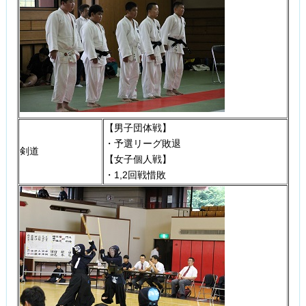
【男子団体戦】
・予選リーグ敗退
剣道
【女子個人戦】
・1,2回戦惜敗