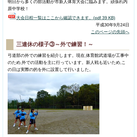
明日から多くの部活動が市新人体育大会に臨みます。頑張れ内
原中学校！
大会日程一覧はここから確認できます。(pdf 39 KB)
平成30年9月24日
このページの先頭へ
三連休の様子③～外で練習！～
弓道部の外での練習を紹介します。現在,体育館武道場が工事中
のため,外での活動を主に行っています。新人戦も近いため,こ
の日は実際の的を外に設置して行いました。