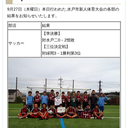
9月27日（木曜日）本日行われた,水戸市新人体育大会の各部の
結果をお知らせいたします。
部活
結果
【準決勝】
対水戸二0－2惜敗
サッカー
【三位決定戦】
対緑岡3－1勝利第3位