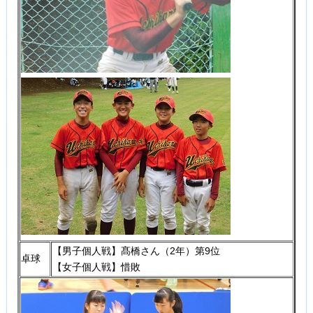
【男子個人戦】髙橋さん（2年）第9位
卓球
【女子個人戦】惜敗