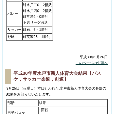
対水戸二0－2惜敗
対水戸四0－2惜敗
バレー
対常澄2－0勝利
予選リーグ敗退
サッカー
対石川6－1勝利
野球
対英宏28－1勝利
平成30年9月26日
このページの先頭へ
平成30年度水戸市新人体育大会結果【バス
ケ，サッカー柔道，剣道】
9月25日（火曜日）本日行われた,水戸市新人体育大会の各部の
結果をお知らせいたします。
部活
結果
1回戦
男子バスケ