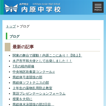
トップ
> ブログ
ブログ
最新の記事
関東の舞台で躍動！内原ここにあり！【陸上】
水戸市平和大使として出発しました！！
7月の校内研修
中央地区吹奏楽コンクール♫
県総体弓道競技の部
県総体ソフトテニスの部
２年生の薬物乱用防止教室
英語プレゼンテーションフォーラム
授業を大切に
県総体水泳競技の部2日目