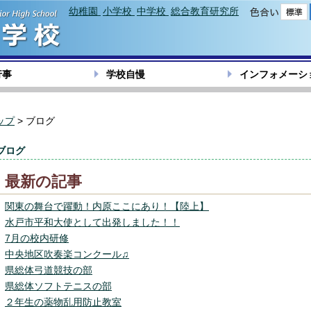
幼稚園
小学校
中学校
総合教育研究所
色合い
行事
学校自慢
インフォメーシ
ップ
> ブログ
ブログ
最新の記事
関東の舞台で躍動！内原ここにあり！【陸上】
水戸市平和大使として出発しました！！
7月の校内研修
中央地区吹奏楽コンクール♫
県総体弓道競技の部
県総体ソフトテニスの部
２年生の薬物乱用防止教室