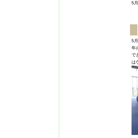
5
5
年
で
は