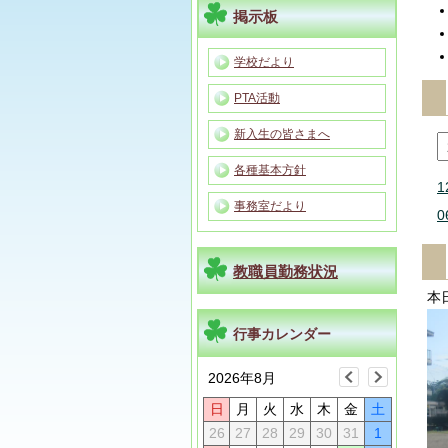
掲示板
学校だより
PTA活動
新入生の皆さまへ
各種基本方針
1
事務室だより
0
教職員勤務状況
本
行事カレンダー
2026年8月
日
月
火
水
木
金
土
26
27
28
29
30
31
1