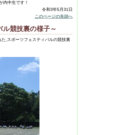
が内中生です！
令和3年5月31日
このページの先頭へ
バル競技裏の様子～
れた,スポーツフェスティバルの競技裏