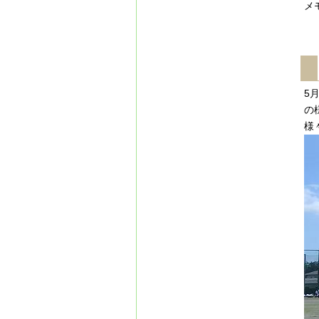
メ
5
の
様