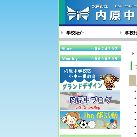
学校紹介
学校
Since
00674702
ト
Monthly
00000509