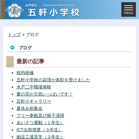
トップ
> ブログ
ブログ
最新の記事
校内研修
五軒小学校の花壇が表彰を受けました
水戸二中職場体験
夏の花が元気いっぱいです！
五軒小ギャラリー
夏休み前集会
フリー参観及び親子清掃
あいさつ運動（１年生）
ICT出前授業（３年生）
納豆工場見学（３年生）