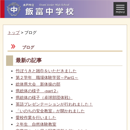
トップ
> ブログ
ブログ
最新の記事
竹ぼうきと雑巾をいただきました
第２学年 職場体験学習～Part1～
総体県大会 新体操の部
県総体の様子 -part２-
県総体の様子（卓球部団体戦）
英語プレゼンテーションが行われました！
「いのちの安全教室」が開かれました
愛校作業を行いました
２年生 自然体験教室