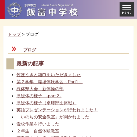
トップ
> ブログ
ブログ
最新の記事
竹ぼうきと雑巾をいただきました
第２学年 職場体験学習～Part1～
総体県大会 新体操の部
県総体の様子 -part２-
県総体の様子（卓球部団体戦）
英語プレゼンテーションが行われました！
「いのちの安全教室」が開かれました
愛校作業を行いました
２年生 自然体験教室