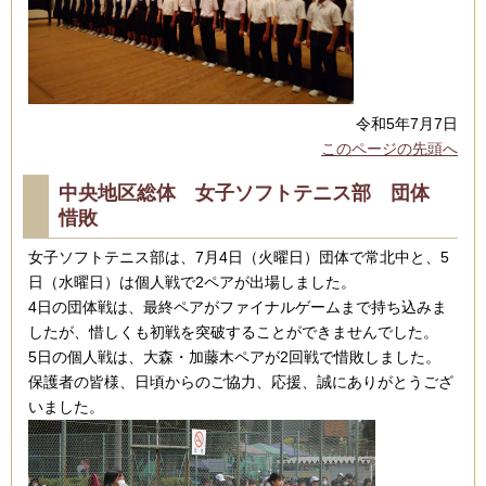
令和5年7月7日
このページの先頭へ
中央地区総体 女子ソフトテニス部 団体
惜敗
女子ソフトテニス部は、7月4日（火曜日）団体で常北中と、5
日（水曜日）は個人戦で2ペアが出場しました。
4日の団体戦は、最終ペアがファイナルゲーム​まで持ち込みま
したが、惜しくも初戦を突破することができませんでした。
5日の個人戦は、大森・加藤木ペアが2回戦で惜敗しました。
保護者の皆様、日頃からのご協力、応援、誠にありがとうござ
いました。