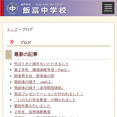
トップ
> ブログ
ブログ
最新の記事
竹ぼうきと雑巾をいただきました
第２学年 職場体験学習～Part1～
総体県大会 新体操の部
県総体の様子 -part２-
県総体の様子（卓球部団体戦）
英語プレゼンテーションが行われました！
「いのちの安全教室」が開かれました
愛校作業を行いました
２年生 自然体験教室