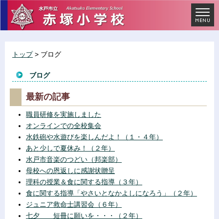
トップ
> ブログ
ブログ
最新の記事
職員研修を実施しました
オンラインでの全校集会
水鉄砲や水遊びを楽しんだよ！（１・４年）
あと少しで夏休み！（２年）
水戸市音楽のつどい（邦楽部）
母校への恩返しに感謝状贈呈
理科の授業＆食に関する指導（３年）
食に関する指導「やさいとなかよしになろう」（２年）
ジュニア救命士講習会（６年）
七夕 短冊に願いを・・・（２年）