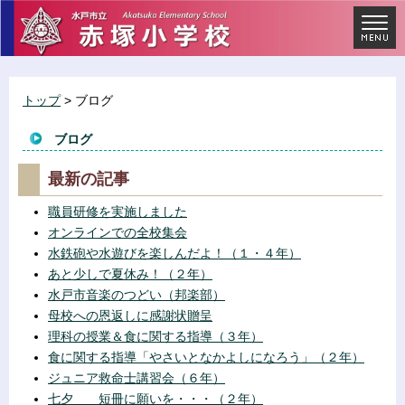
トップ
> ブログ
ブログ
最新の記事
職員研修を実施しました
オンラインでの全校集会
水鉄砲や水遊びを楽しんだよ！（１・４年）
あと少しで夏休み！（２年）
水戸市音楽のつどい（邦楽部）
母校への恩返しに感謝状贈呈
理科の授業＆食に関する指導（３年）
食に関する指導「やさいとなかよしになろう」（２年）
ジュニア救命士講習会（６年）
七夕 短冊に願いを・・・（２年）