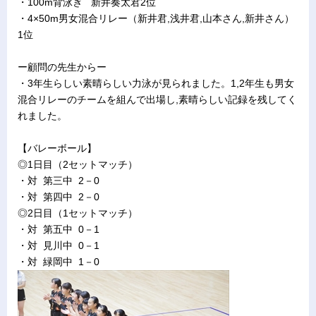
・100m背泳ぎ 新井奏太君2位
・4×50m男女混合リレー（新井君,浅井君,山本さん,新井さん）
1位
ー顧問の先生からー
・3年生らしい素晴らしい力泳が見られました。1,2年生も男女
混合リレーのチームを組んで出場し,素晴らしい記録を残してく
れました。
【バレーボール】
◎1日目（2セットマッチ）
・対 第三中 2－0
・対 第四中 2－0
◎2日目（1セットマッチ）
・対 第五中 0－1
・対 見川中 0－1
・対 緑岡中 1－0