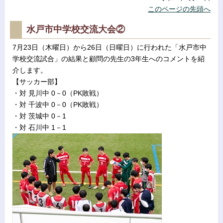
このページの先頭へ
水戸市中学校交流大会②
7月23日（木曜日）から26日（日曜日）に行われた「水戸市中
学校交流試合」の結果と顧問の先生の3年生へのコメントを紹
介します。
【サッカー部】
・対 見川中 0－0（PK敗戦）
・対 千波中 0－0（PK敗戦）
・対 茨城中 0－1
・対 石川中 1－1