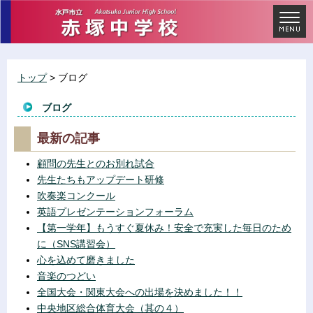
トップ
> ブログ
ブログ
最新の記事
顧問の先生とのお別れ試合
先生たちもアップデート研修
吹奏楽コンクール
英語プレゼンテーションフォーラム
【第一学年】もうすぐ夏休み！安全で充実した毎日のため
に（SNS講習会）
心を込めて磨きました
音楽のつどい
全国大会・関東大会への出場を決めました！！
中央地区総合体育大会（其の４）