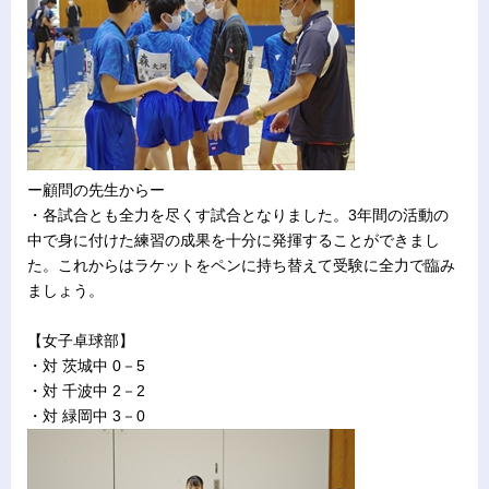
ー顧問の先生からー
・各試合とも全力を尽くす試合となりました。3年間の活動の
中で身に付けた練習の成果を十分に発揮することができまし
た。これからはラケットをペンに持ち替えて受験に全力で臨み
ましょう。
【女子卓球部】
・対 茨城中 0－5
・対 千波中 2－2
・対 緑岡中 3－0