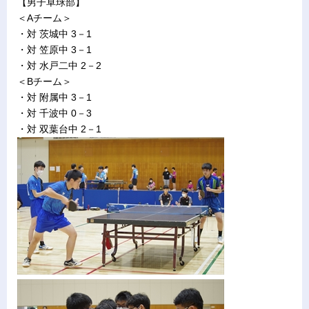
【男子卓球部】
＜Aチーム＞
・対 茨城中 3－1
・対 笠原中 3－1
・対 水戸二中 2－2
＜Bチーム＞
・対 附属中 3－1
・対 千波中 0－3
・対 双葉台中 2－1