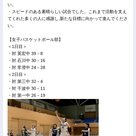
い。
・スピードのある素晴らしい試合でした。これまで活動を支え
てくれた多くの人に感謝し,新たな目標に向かって進んでくださ
い。
【女子バスケットボール部】
＜1日目＞
・対 英宏中 39－8
・対 石川中 30－16
・対 常澄中 24－28
＜2日目＞
・対 第三中 32－4
・対 千波中 30－11
・対 第一中 26－19