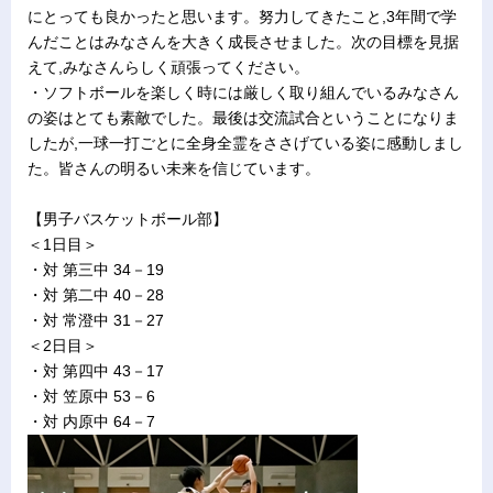
にとっても良かったと思います。努力してきたこと,3年間で学
んだことはみなさんを大きく成長させました。次の目標を見据
えて,みなさんらしく頑張ってください。
・ソフトボールを楽しく時には厳しく取り組んでいるみなさん
の姿はとても素敵でした。最後は交流試合ということになりま
したが,一球一打ごとに全身全霊をささげている姿に感動しまし
た。皆さんの明るい未来を信じています。
【男子バスケットボール部】
＜1日目＞
・対 第三中 34－19
・対 第二中 40－28
・対 常澄中 31－27
＜2日目＞
・対 第四中 43－17
・対 笠原中 53－6
・対 内原中 64－7