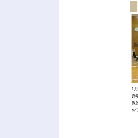
1
赤
保
お