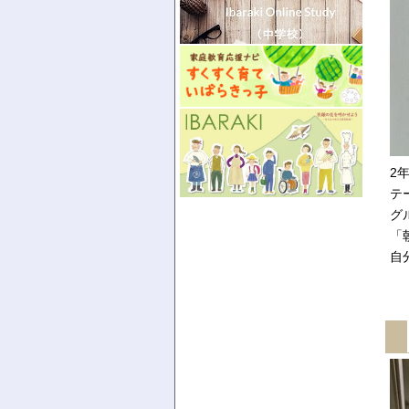
2
テ
グ
「
自