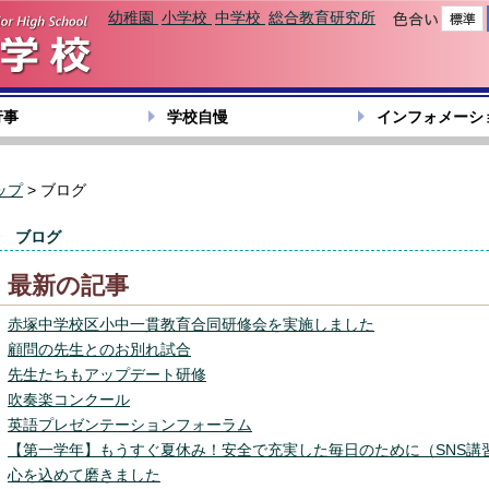
幼稚園
小学校
中学校
総合教育研究所
色合い
行事
学校自慢
インフォメーシ
ップ
> ブログ
ブログ
最新の記事
赤塚中学校区小中一貫教育合同研修会を実施しました
顧問の先生とのお別れ試合
先生たちもアップデート研修
吹奏楽コンクール
英語プレゼンテーションフォーラム
【第一学年】もうすぐ夏休み！安全で充実した毎日のために（SNS講
心を込めて磨きました