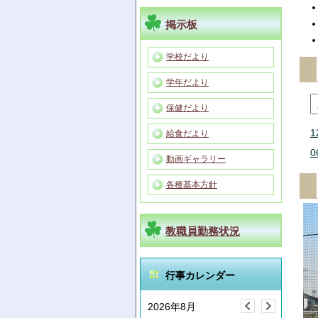
掲示板
学校だより
学年だより
保健だより
1
給食だより
0
動画ギャラリー
各種基本方針
教職員勤務状況
行事カレンダー
2026年8月