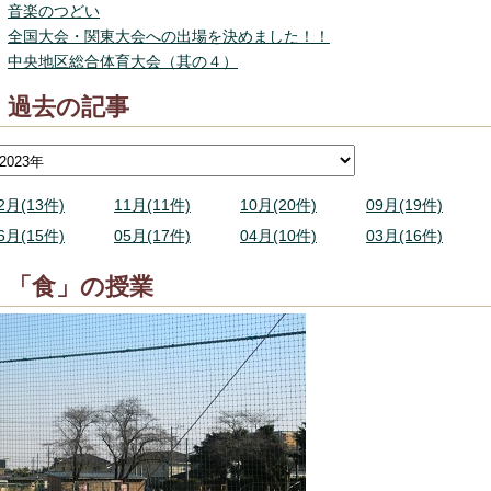
音楽のつどい
全国大会・関東大会への出場を決めました！！
中央地区総合体育大会（其の４）
過去の記事
2月(13件)
11月(11件)
10月(20件)
09月(19件)
6月(15件)
05月(17件)
04月(10件)
03月(16件)
「食」の授業