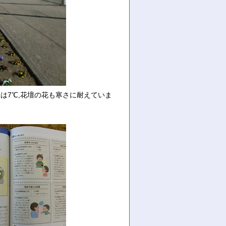
温は7℃,花壇の花も寒さに耐えていま