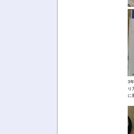
3
り
に