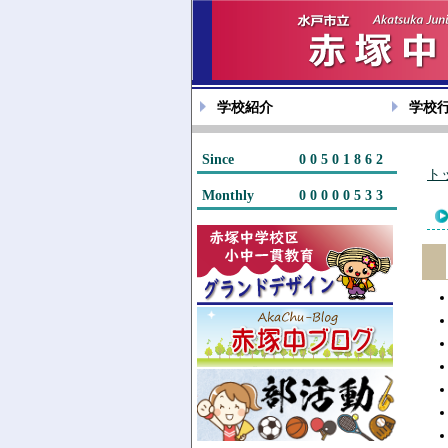
学校紹介
学校
Since
00501862
ト
Monthly
00000533