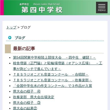
トップ
> ブログ
ブログ
最新の記事
第54回関東中学校陸上競技大会 －四中生 健闘！－
校舎増築（正門脇）と駐輪場増築（オアシス広場） －工
事が急ピッチで進んでいます－
ＴＢＳラジオこども音楽コンクール －合唱部－
ＴＢＳラジオこども音楽コンクール －吹奏楽部－
「全国中学生水の作文コンクール」で３作品が入賞
県大会の様子 ④
吹奏楽部 県大会出場決定
県大会の様子 ③
県大会の結果②