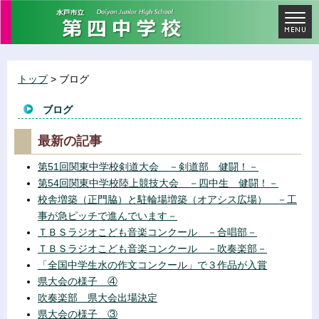
トップ
> ブログ
ブログ
最新の記事
第51回関東中学校剣道大会 －剣道部 健闘！－
第54回関東中学校陸上競技大会 －四中生 健闘！－
校舎増築（正門脇）と駐輪場増築（オアシス広場） －工
事が急ピッチで進んでいます－
ＴＢＳラジオこども音楽コンクール －合唱部－
ＴＢＳラジオこども音楽コンクール －吹奏楽部－
「全国中学生水の作文コンクール」で３作品が入賞
県大会の様子 ④
吹奏楽部 県大会出場決定
県大会の様子 ③