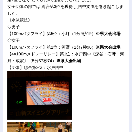
女子団体の部では,総合第3位を獲得し,四中旋風を巻き起こしま
した。
《水泳競技》
◇男子
【100mバタフライ】第5位：小圷（1分9秒19）
※県大会出場
◇女子
【100mバタフライ】第2位：河野（1分7秒90）
※県大会出場
【4×100mメドレーリレー】第1位：水戸四中〔深谷・石﨑・河
野・成家〕（5分37秒74）
※県大会出場
【団体】総合第3位：水戸四中