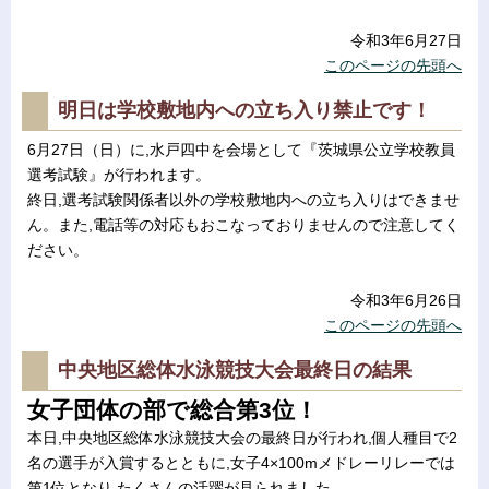
令和3年6月27日
このページの先頭へ
明日は学校敷地内への立ち入り禁止です！
6月27日（日）に,水戸四中を会場として『茨城県公立学校教員
選考試験』が行われます。
終日,選考試験関係者以外の学校敷地内への立ち入りはできませ
ん。また,電話等の対応もおこなっておりませんので注意してく
ださい。
令和3年6月26日
このページの先頭へ
中央地区総体水泳競技大会最終日の結果
女子団体の部で総合第3位！
本日,中央地区総体水泳競技大会の最終日が行われ,個人種目で2
名の選手が入賞するとともに,女子4×100mメドレーリレーでは
第1位となり,たくさんの活躍が見られました。