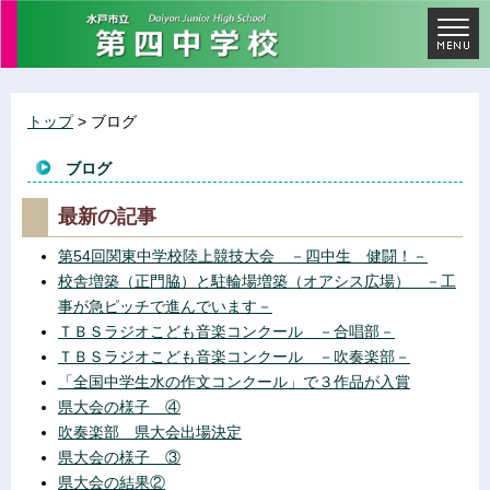
トップ
> ブログ
ブログ
最新の記事
第54回関東中学校陸上競技大会 －四中生 健闘！－
校舎増築（正門脇）と駐輪場増築（オアシス広場） －工
事が急ピッチで進んでいます－
ＴＢＳラジオこども音楽コンクール －合唱部－
ＴＢＳラジオこども音楽コンクール －吹奏楽部－
「全国中学生水の作文コンクール」で３作品が入賞
県大会の様子 ④
吹奏楽部 県大会出場決定
県大会の様子 ③
県大会の結果②