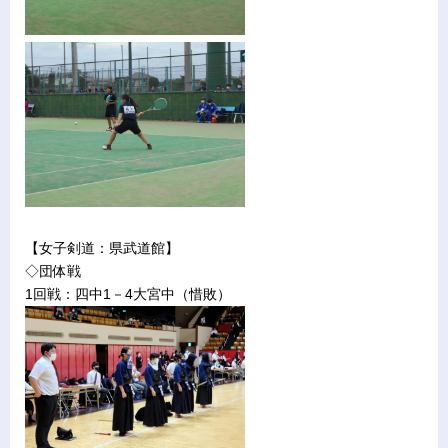
【女子剣道：県武道館】
◇団体戦
1回戦：四中1－4大宮中（惜敗）