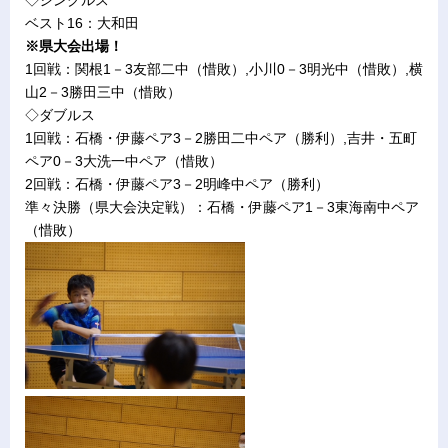
◇シングルス
ベスト16：大和田
※県大会出場！
1回戦：関根1－3友部二中（惜敗）,小川0－3明光中（惜敗）,横
山2－3勝田三中（惜敗）
◇ダブルス
1回戦：石橋・伊藤ペア3－2勝田二中ペア（勝利）,吉井・五町
ペア0－3大洗一中ペア（惜敗）
2回戦：石橋・伊藤ペア3－2明峰中ペア（勝利）
準々決勝（県大会決定戦）：石橋・伊藤ペア1－3東海南中ペア
（惜敗）