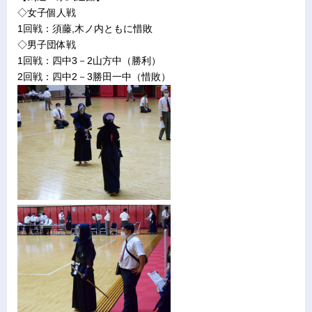
◇女子個人戦
1回戦：須藤,木ノ内ともに惜敗
◇男子団体戦
1回戦：四中3－2山方中（勝利）
2回戦：四中2－3勝田一中（惜敗）