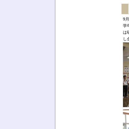
9
学
は
し