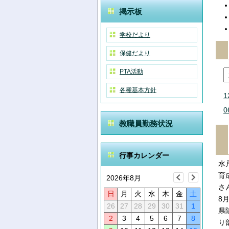
掲示板
学校だより
保健だより
PTA活動
各種基本方針
1
0
教職員勤務状況
行事カレンダー
水
育
2026年8月
さ
日
月
火
水
木
金
土
8
26
27
28
29
30
31
1
県
2
3
4
5
6
7
8
り