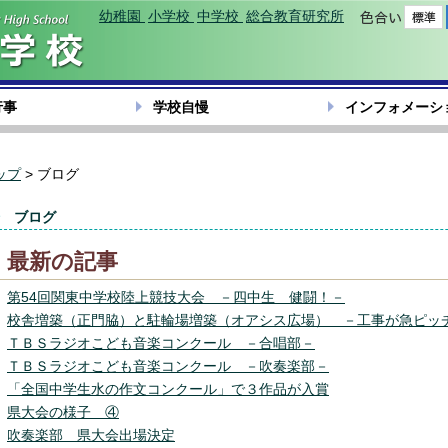
幼稚園
小学校
中学校
総合教育研究所
色合い
行事
学校自慢
インフォメーシ
ップ
> ブログ
ブログ
最新の記事
第54回関東中学校陸上競技大会 －四中生 健闘！－
校舎増築（正門脇）と駐輪場増築（オアシス広場） －工事が急ピッ
ＴＢＳラジオこども音楽コンクール －合唱部－
ＴＢＳラジオこども音楽コンクール －吹奏楽部－
「全国中学生水の作文コンクール」で３作品が入賞
県大会の様子 ④
吹奏楽部 県大会出場決定