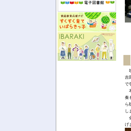
吹
吉
で
本
奏
ら
し
会
げ