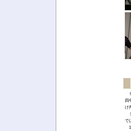
９
四
け
１
で
1