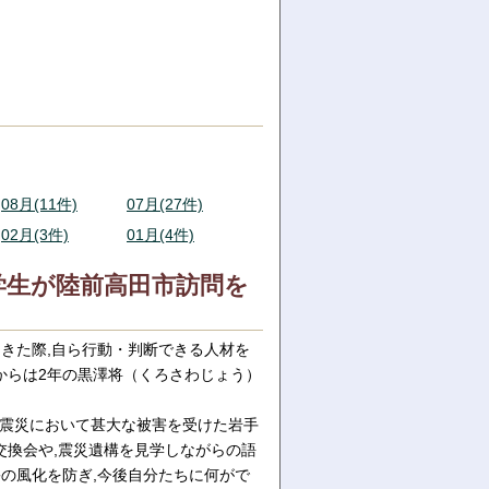
08月(11件)
07月(27件)
02月(3件)
01月(4件)
学生が陸前高田市訪問を
起きた際,自ら行動・判断できる人材を
からは2年の黒澤将（くろさわじょう）
本大震災において甚大な被害を受けた岩手
交換会や,震災遺構を見学しながらの語
害の風化を防ぎ,今後自分たちに何がで