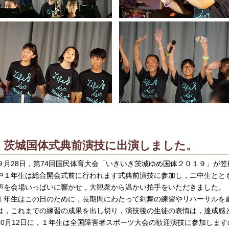
茨城国体式典前演技に出演しました。
月28日，第74回国民体育大会「いきいき茨城ゆめ国体２０１９」が
中１年生は総合開会式前に行われます式典前演技に参加し，二中生とと
声を会場いっぱいに響かせ，大観衆から温かい拍手をいただきました。
年生はこの日のために，長期間にわたって剣舞の練習やリハーサルを
は，これまでの練習の成果を出し切り，演技後の生徒の表情は，達成感
0月12日に，１年生は全国障害者スポーツ大会の歓迎演技に参加しま