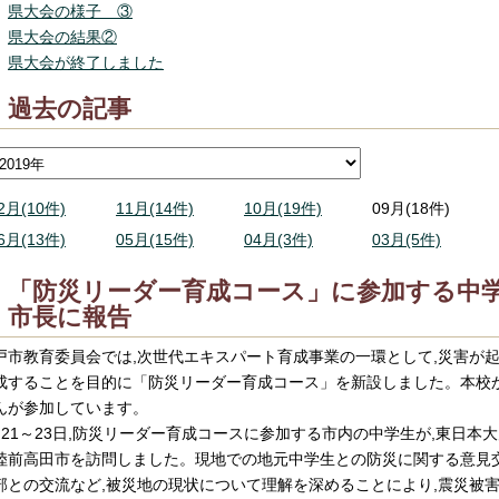
県大会の様子 ③
県大会の結果②
県大会が終了しました
過去の記事
2月(10件)
11月(14件)
10月(19件)
09月(18件)
6月(13件)
05月(15件)
04月(3件)
03月(5件)
「防災リーダー育成コース」に参加する中
市長に報告
戸市教育委員会では,次世代エキスパート育成事業の一環として,災害が
成することを目的に「防災リーダー育成コース」を新設しました。本校
んが参加しています。
月21～23日,防災リーダー育成コースに参加する市内の中学生が,東日
陸前高田市を訪問しました。現地での地元中学生との防災に関する意見
部との交流など,被災地の現状について理解を深めることにより,震災被