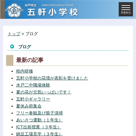
トップ
> ブログ
ブログ
最新の記事
校内研修
五軒小学校の花壇が表彰を受けました
水戸二中職場体験
夏の花が元気いっぱいです！
五軒小ギャラリー
夏休み前集会
フリー参観及び親子清掃
あいさつ運動（１年生）
ICT出前授業（３年生）
納豆工場見学（３年生）