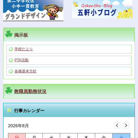
掲示板
学校だより
PTA活動
各種基本方針
教職員勤務状況
行事カレンダー
2026年8月
日
月
火
水
木
金
土