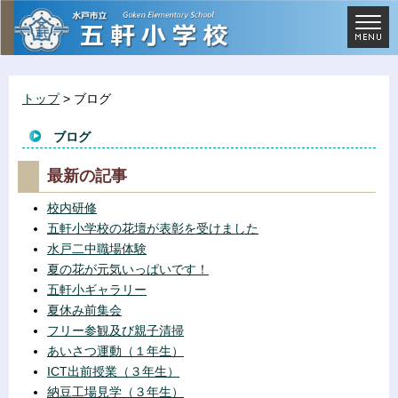
トップ
> ブログ
ブログ
最新の記事
校内研修
五軒小学校の花壇が表彰を受けました
水戸二中職場体験
夏の花が元気いっぱいです！
五軒小ギャラリー
夏休み前集会
フリー参観及び親子清掃
あいさつ運動（１年生）
ICT出前授業（３年生）
納豆工場見学（３年生）