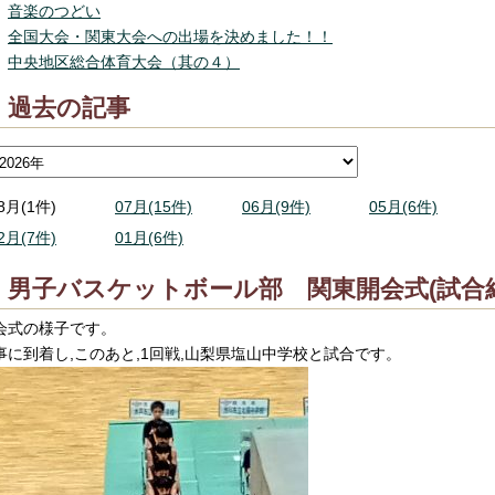
音楽のつどい
全国大会・関東大会への出場を決めました！！
中央地区総合体育大会（其の４）
過去の記事
8月(1件)
07月(15件)
06月(9件)
05月(6件)
2月(7件)
01月(6件)
男子バスケットボール部 関東開会式(試合
会式の様子です。
事に到着し,このあと,1回戦,山梨県塩山中学校と試合です。