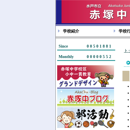
学校紹介
学校
Since
00501881
ト
Monthly
00000552