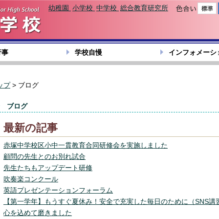
幼稚園
小学校
中学校
総合教育研究所
色合い
行事
学校自慢
インフォメーシ
ップ
> ブログ
ブログ
最新の記事
赤塚中学校区小中一貫教育合同研修会を実施しました
顧問の先生とのお別れ試合
先生たちもアップデート研修
吹奏楽コンクール
英語プレゼンテーションフォーラム
【第一学年】もうすぐ夏休み！安全で充実した毎日のために（SNS講
心を込めて磨きました