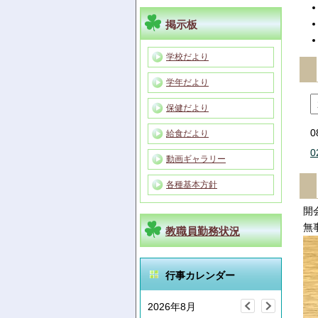
掲示板
学校だより
学年だより
保健だより
0
給食だより
0
動画ギャラリー
各種基本方針
開
無
教職員勤務状況
行事カレンダー
2026年8月