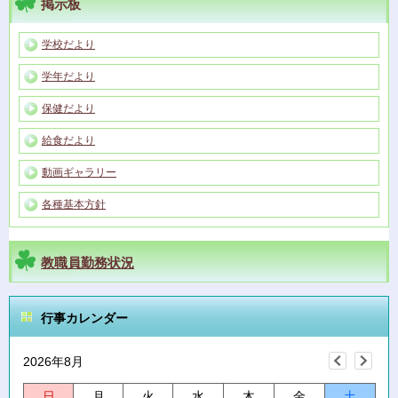
掲示板
学校だより
学年だより
保健だより
給食だより
動画ギャラリー
各種基本方針
教職員勤務状況
行事カレンダー
2026年8月
日
月
火
水
木
金
土