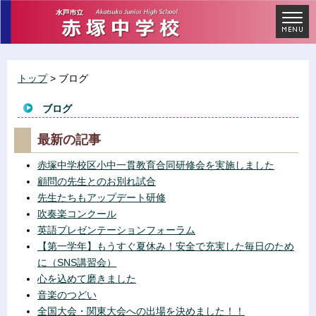
トップ
> ブログ
ブログ
最新の記事
赤塚中学校区小中一貫教育合同研修会を実施しました
顧問の先生とのお別れ試合
先生たちもアップデート研修
吹奏楽コンクール
英語プレゼンテーションフォーラム
【第一学年】もうすぐ夏休み！安全で充実した毎日のため
に（SNS講習会）
心を込めて磨きました
音楽のつどい
全国大会・関東大会への出場を決めました！！