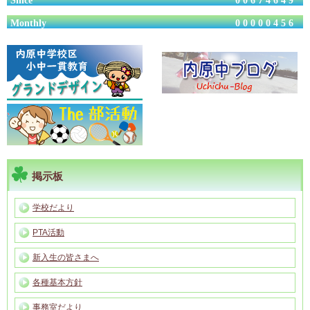
Since
00674649
Monthly
00000456
掲示板
学校だより
PTA活動
新入生の皆さまへ
各種基本方針
事務室だより