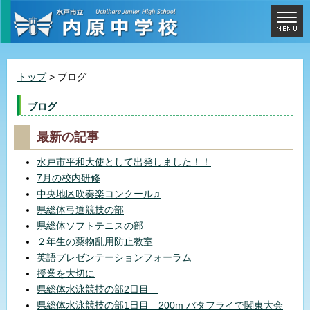
トップ
> ブログ
ブログ
最新の記事
水戸市平和大使として出発しました！！
7月の校内研修
中央地区吹奏楽コンクール♫
県総体弓道競技の部
県総体ソフトテニスの部
２年生の薬物乱用防止教室
英語プレゼンテーションフォーラム
授業を大切に
県総体水泳競技の部2日目
県総体水泳競技の部1日目 200m バタフライで関東大会