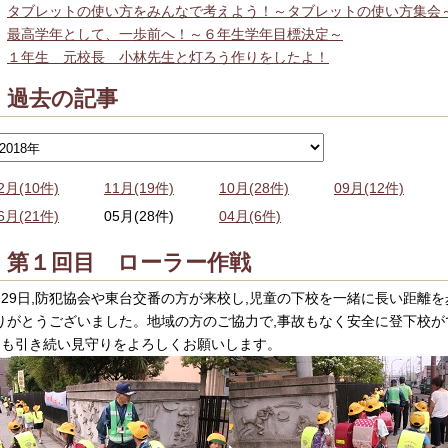
タブレットの使い方をみんなで考えよう！～タブレットの使い方集会
最高学年として、一歩前へ！～６年生学年目標決定～
１年生 元校長 小林先生と灯ろう作りをしたよ！
過去の記事
2月(10件)
11月(19件)
10月(28件)
09月(12件)
6月(21件)
05月(28件)
04月(6件)
第１回目 ローラー作戦
月29日,防犯協会や東台交番の方が来校し,児童の下校を一緒に長い距離
りがとうございました。地域の方のご協力で,事故もなく安全に登下校が
月も引き続い見守りをよろしくお願いします。