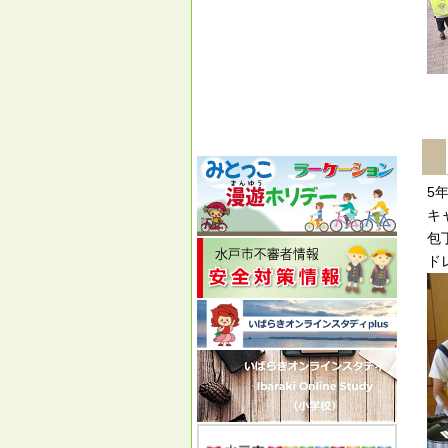
5
キ
包
ド