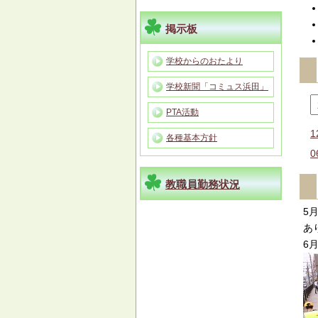
掲示板
学校からのおたより
学校新聞「コミュス浜田」
PTA活動
1
各種基本方針
0
教職員勤務状況
5
あ
6