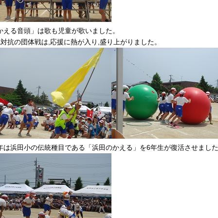
かえる音頭」は歌も児童が歌いました。
色対抗の団体戦は,応援に熱が入り,盛り上がりました。
年は浜田小の伝統種目である「浜田のかえる」を6年生が復活させまし