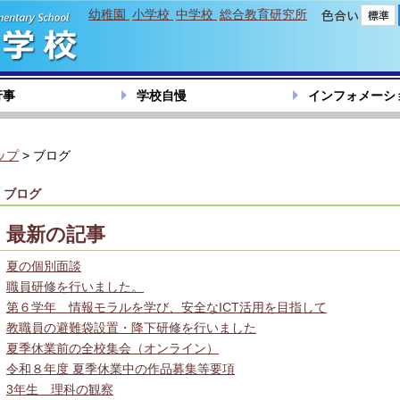
幼稚園
小学校
中学校
総合教育研究所
色合い
行事
学校自慢
インフォメーシ
ップ
> ブログ
ブログ
最新の記事
夏の個別面談
職員研修を行いました。
第６学年 情報モラルを学び、安全なICT活用を目指して
教職員の避難袋設置・降下研修を行いました
夏季休業前の全校集会（オンライン）
令和８年度 夏季休業中の作品募集等要項
3年生 理科の観察