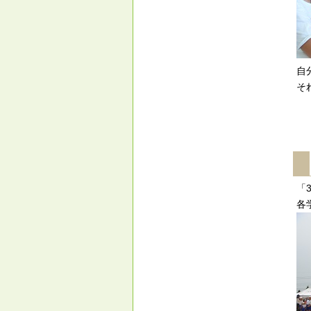
自
そ
「
各