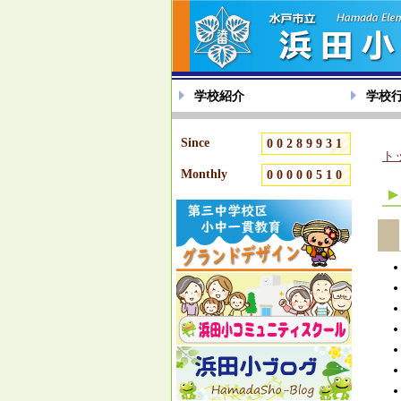
学校紹介
学校
Since
00289931
ト
Monthly
00000510