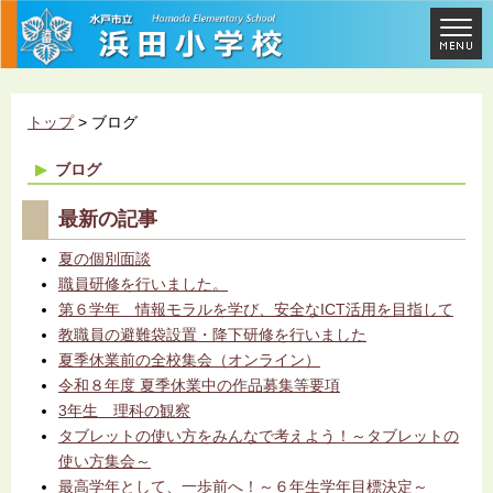
トップ
> ブログ
ブログ
最新の記事
夏の個別面談
職員研修を行いました。
第６学年 情報モラルを学び、安全なICT活用を目指して
教職員の避難袋設置・降下研修を行いました
夏季休業前の全校集会（オンライン）
令和８年度 夏季休業中の作品募集等要項
3年生 理科の観察
タブレットの使い方をみんなで考えよう！～タブレットの
使い方集会～
最高学年として、一歩前へ！～６年生学年目標決定～