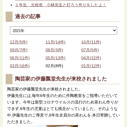
１年生 元校長 小林先生と灯ろう作りをしたよ！
過去の記事
12月(5件)
11月(14件)
10月(11件)
09月(7件)
08月(3件)
07月(5件)
06月(11件)
05月(13件)
04月(22件)
03月(16件)
02月(8件)
01月(12件)
陶芸家の伊藤瓢堂先生が来校されました
陶芸家の伊藤瓢堂先生が来校されました。
伊藤先生には,毎年6年生のために作陶教室をご指導いただいて
います。今年は新型コロナウイルスの流行のため茶わん作りが
できず,6年生の児童はとても残念がっていました。そのような
中,伊藤先生のご厚意で,6年生全員分の茶わんを,本日寄贈してい
ただきました。