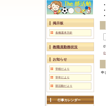
掲示板
各種基本方針
0
教職員勤務状況
0
お知らせ
学校だより
申
学年だより
部活動だより
行事カレンダー