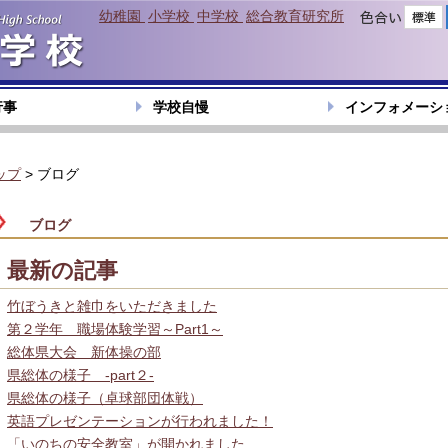
幼稚園
小学校
中学校
総合教育研究所
色合い
行事
学校自慢
インフォメーシ
ップ
> ブログ
ブログ
最新の記事
竹ぼうきと雑巾をいただきました
第２学年 職場体験学習～Part1～
総体県大会 新体操の部
県総体の様子 -part２-
県総体の様子（卓球部団体戦）
英語プレゼンテーションが行われました！
「いのちの安全教室」が開かれました