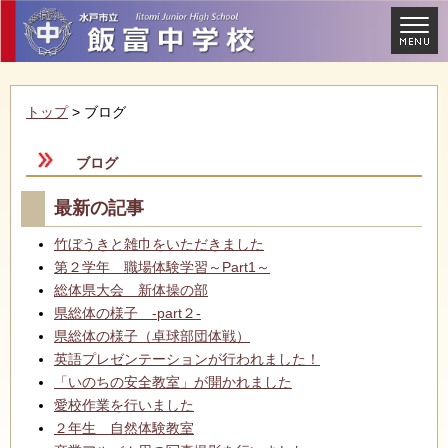
トップ
> ブログ
ブログ
最新の記事
竹ぼうきと雑巾をいただきました
第２学年 職場体験学習～Part1～
総体県大会 新体操の部
県総体の様子 -part２-
県総体の様子（卓球部団体戦）
英語プレゼンテーションが行われました！
「いのちの安全教室」が開かれました
愛校作業を行いました
２年生 自然体験教室