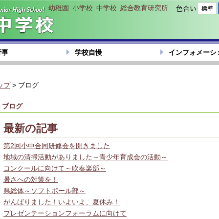
幼稚園
小学校
中学校
総合教育研究所
色合い
行事
学校自慢
インフォメーシ
ップ
> ブログ
ブログ
最新の記事
第2回小中合同研修会を開きました
地域の清掃活動がありました～青少年育成会の活動～
コンクールに向けて～吹奏楽部～
暑さへの対策を！
県総体～ソフトボール部～
がんばりました！いよいよ、夏休み！
プレゼンテーションフォーラムに向けて