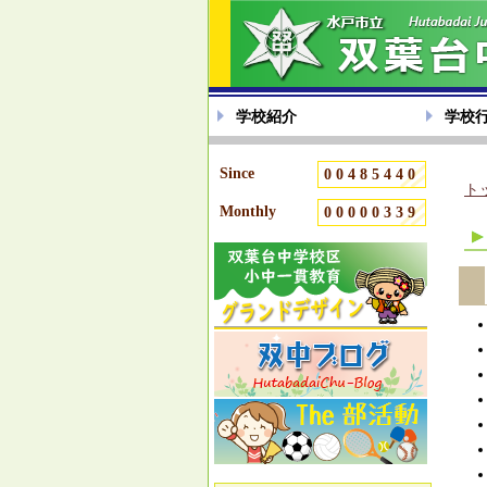
学校紹介
学校
Since
00485440
ト
Monthly
00000339