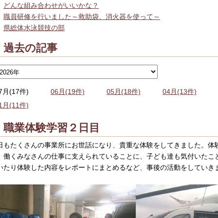
どんな組み合わせがいいかな？
職員研修を行いました～救助袋、消火器を使って～
県総体水泳競技の部
過去の記事
7月(17件)
06月(19件)
05月(18件)
04月(13件)
1月(11件)
職業体験学習２日目
日もたくさんの事業所にお世話になり、貴重な体験をしてきました。体
、働くみなさんの仕事に支えられていることに、子ども達も気付いたこ
いたり体験した内容をレポートにまとめるなど、事後の活動をしていき