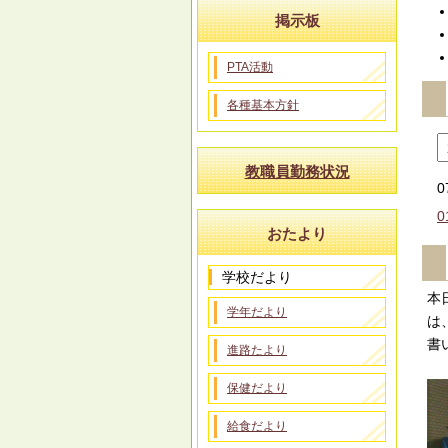
掲示板
PTA活動
各種基本方針
教職員勤務状況
0
0
おたより
学校だより
本
学年だより
は
書
進路たより
保健だより
給食だより