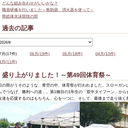
どんな組み合わせがいいかな？
職員研修を行いました～救助袋、消火器を使って～
県総体水泳競技の部
過去の記事
7月(17件)
06月(19件)
05月(18件)
04月(13件)
1月(11件)
盛り上がりました！～第49回体育祭～
日の雨がうそのような、青空の中、体育祭が行われました。スローガン
ムでつなげ、勝利への道」。第1種目の1年生の「双中タイフーン」から
友達を応援するのはもちろん、心を一つに、そして、最後まで走り抜く