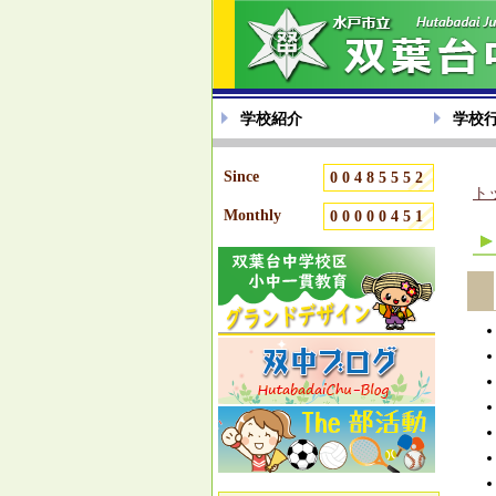
学校紹介
学校
Since
00485552
ト
Monthly
00000451