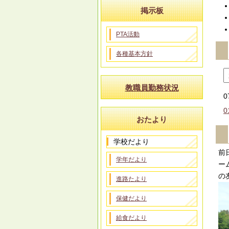
掲示板
PTA活動
各種基本方針
教職員勤務状況
0
0
おたより
学校だより
前
学年だより
ー
の
進路たより
保健だより
給食だより