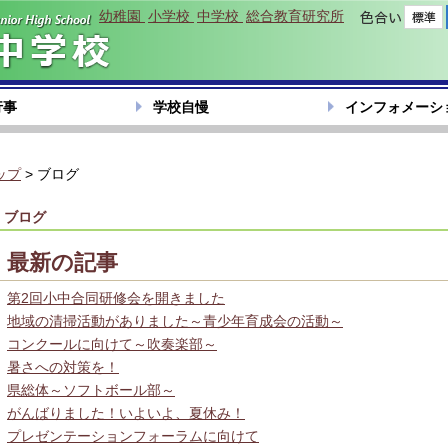
幼稚園
小学校
中学校
総合教育研究所
色合い
行事
学校自慢
インフォメーシ
ップ
> ブログ
ブログ
最新の記事
第2回小中合同研修会を開きました
地域の清掃活動がありました～青少年育成会の活動～
コンクールに向けて～吹奏楽部～
暑さへの対策を！
県総体～ソフトボール部～
がんばりました！いよいよ、夏休み！
プレゼンテーションフォーラムに向けて