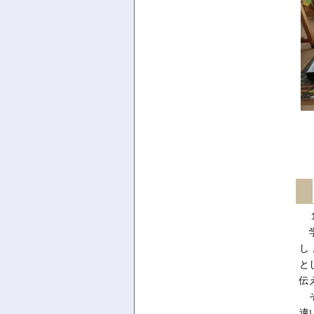
１
学
し
と
伝
そ
違