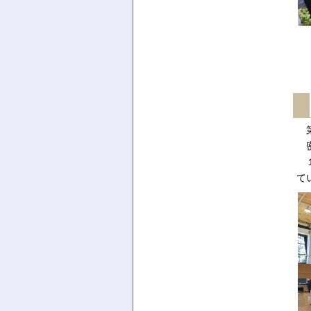
第
密
１
て