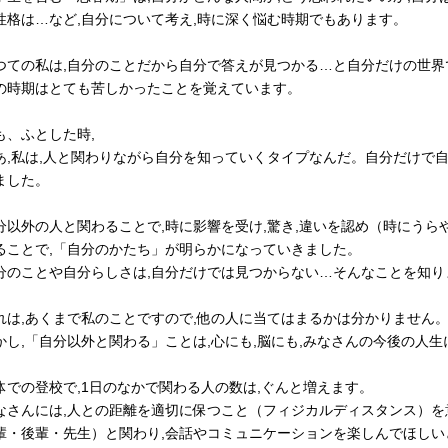
性格は…など,自分について考え,時に深く悩む時期でもあります。
つての私は,自分のことだから自分で答えが見つかる…と自分だけの世
の時期はとても苦しかったことを覚えています。
も、ふとした時,
あ,私は,人と関わりながら自分を知っていくタイプなんだ。自分だけで
ました。
分以外の人と関わることで,時に影響を受け,驚き,違いを認め（時にうら
ることで,「自分のかたち」が明らかになっていきました。
分のことや自分らしさは,自分だけでは見つからない…そんなことを知り
れは,あくまで私のことですので,他の人に当てはまるかは分かりません
かし,「自分以外と関わる」ことは,心にも,脳にも,みなさんの今後の人
体での登校で,1日のなかで関わる人の数は,ぐんと増えます。
なさんには,人との距離を適切に保つこと（フィジカルディスタンス）を
輩・後輩・先生）と関わり,会話やコミュニケーションを楽しんでほしい