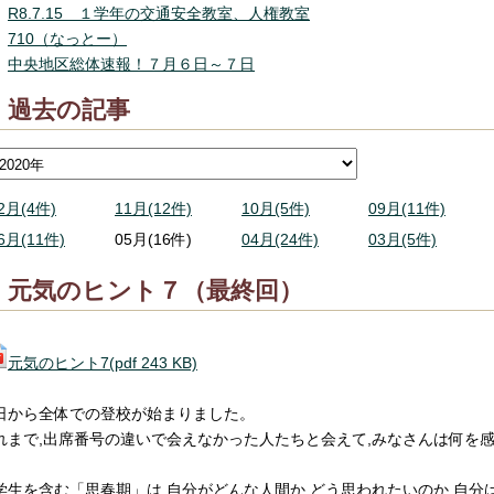
R8.7.15 １学年の交通安全教室、人権教室
710（なっとー）
中央地区総体速報！７月６日～７日
過去の記事
2月(4件)
11月(12件)
10月(5件)
09月(11件)
6月(11件)
05月(16件)
04月(24件)
03月(5件)
元気のヒント７（最終回）
元気のヒント7(pdf 243 KB)
日から全体での登校が始まりました。
れまで,出席番号の違いで会えなかった人たちと会えて,みなさんは何を
学生を含む「思春期」は,自分がどんな人間か,どう思われたいのか,自分