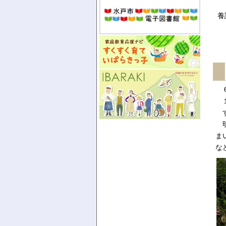
養
６
１
す
明
ま
な