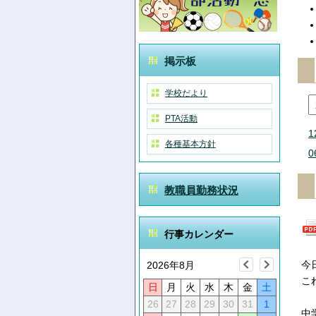
掲示板
学校だより
PTA活動
1
各種基本方針
0
教職員勤務状況
行事カレンダー
今
2026年8月
こ
日
月
火
水
木
金
土
26
27
28
29
30
31
1
中