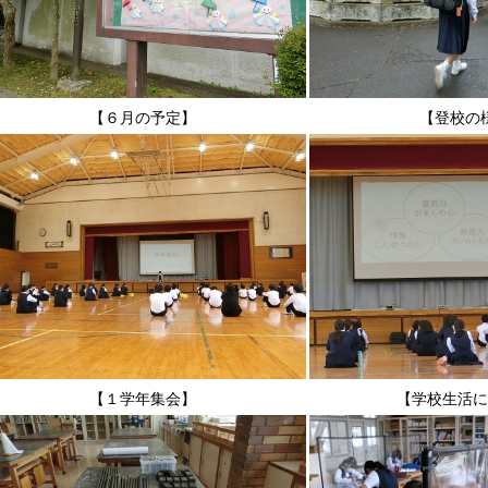
【６月の予定】
【登校の
【１学年集会】
【学校生活に