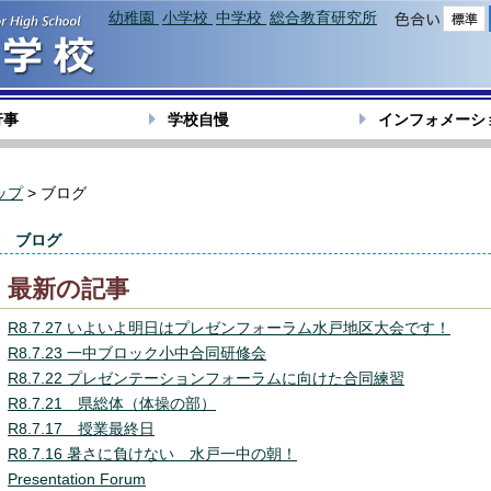
幼稚園
小学校
中学校
総合教育研究所
色合い
行事
学校自慢
インフォメーシ
ップ
> ブログ
ブログ
最新の記事
R8.7.27 いよいよ明日はプレゼンフォーラム水戸地区大会です！
R8.7.23 一中ブロック小中合同研修会
R8.7.22 プレゼンテーションフォーラムに向けた合同練習
R8.7.21 県総体（体操の部）
R8.7.17 授業最終日
R8.7.16 暑さに負けない 水戸一中の朝！
Presentation Forum