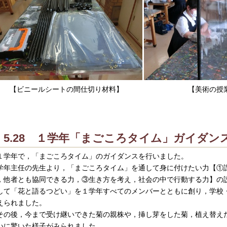
【美術の授
【ビニールシートの間仕切り材料】
5.28 １学年「まごころタイム」ガイダン
学年で，「まごころタイム」のガイダンスを行いました。
年主任の先生より，「まごころタイム」を通して
身に付けたい力【
①
，他者とも協同できる力，③生き方を考え，社会の中で行動する力】の
して「花と語るつどい」を１学年すべてのメンバーとともに創り，学校
えられました。
の後，今まで受け継いできた菊の親株や，挿し芽をした菊，植え替え
いに驚いた様子がみられました。