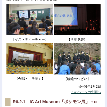
【ゲストティーチャー】
【決意発表】
【合唱・「決意」】
【暁鐘のつどい】
令和6年2月2日
このページの先頭へ
R6.2.1 IC Art Museum「ポケモン展」＋α