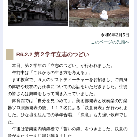
令和6年2月5日
このページの先頭へ
R6.2.2 第２学年立志のつどい
本日、第２学年の「立志のつどい」が行われました。
午前中は「これからの生き方を考える」。
まず教室で、５人のゲストティーチャーをお招きし、ご自身
の体験や現在のお仕事についてのお話をいただきました。生徒
の皆さんは興味をもって聞き入っていました。
体育館では「自分を見つめて」。美術部発表と吹奏楽の打楽
器ソロ演奏発表の後、１１７名による「決意発表」が行われま
した。ひな壇を組んでの学年合唱、「決意」も力強い歌声でし
た。
午後は偕楽園内暁鐘楼で「誓いの鐘」をつきました。決意の
音があたり一面に鳴り響きました。