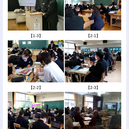
【1-3】
【2-1】
【2-2】
【2-3】