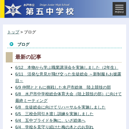
トップ
> ブログ
ブログ
最新の記事
6/12 本物から学ぶ職業講演会を実施しました（2年生）
6/11 活発な意見が飛び交った生徒総会 ～新制服もお披露
目～
6/9 仲間とともに挑戦した水戸市総体 陸上競技の部
6/8 水戸市中学校総合体育大会（陸上競技の部）に向けて
最終ミーティング
6/8 生徒総会に向けてリハーサルを実施しました
6/5 三校合同引き渡し訓練を実施しました
6/4 五中プライドを胸に、いざ総体へ
6/4 学校を見守り続けた梅の木とのお別れ