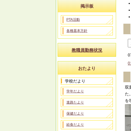
掲示板
PTA活動
各種基本方針
教職員勤務状況
0
0
おたより
学校だより
双
学年だより
た
を
進路たより
保健だより
給食だより