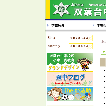
学校紹介
学校
Since
00485446
ト
Monthly
00000345