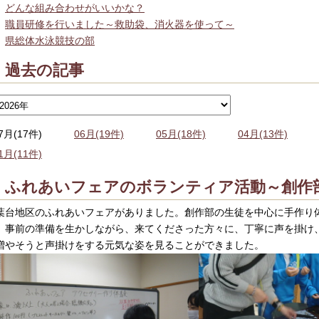
どんな組み合わせがいいかな？
職員研修を行いました～救助袋、消火器を使って～
県総体水泳競技の部
過去の記事
7月(17件)
06月(19件)
05月(18件)
04月(13件)
1月(11件)
ふれあいフェアのボランティア活動～創作
葉台地区のふれあいフェアがありました。創作部の生徒を中心に手作り
。事前の準備を生かしながら、来てくださった方々に、丁寧に声を掛け
増やそうと声掛けをする元気な姿を見ることができました。