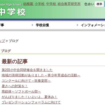
幼稚園
小学校
中学校
総合教育研究所
色合い
行事
学校自慢
インフォメーシ
ップ
> ブログ
ブログ
最新の記事
第2回小中合同研修会を開きました
地域の清掃活動がありました～青少年育成会の活動～
コンクールに向けて～吹奏楽部～
暑さへの対策を！
県総体～ソフトボール部～
がんばりました！いよいよ、夏休み！
プレゼンテーションフォーラムに向けて