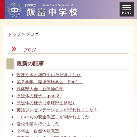
トップ
> ブログ
ブログ
最新の記事
竹ぼうきと雑巾をいただきました
第２学年 職場体験学習～Part1～
総体県大会 新体操の部
県総体の様子 -part２-
県総体の様子（卓球部団体戦）
英語プレゼンテーションが行われました！
「いのちの安全教室」が開かれました
愛校作業を行いました
２年生 自然体験教室