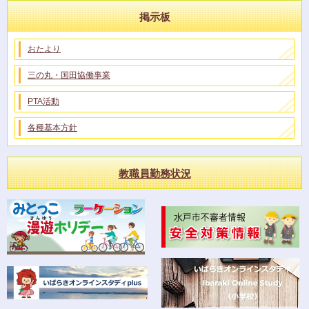
掲示板
おたより
三の丸・国田協働事業
PTA活動
各種基本方針
教職員勤務状況