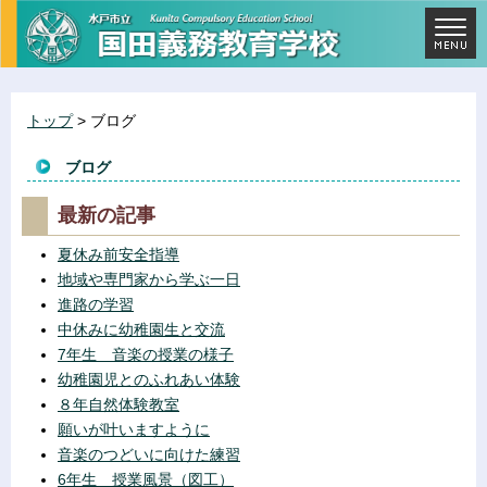
トップ
> ブログ
ブログ
最新の記事
夏休み前安全指導
地域や専門家から学ぶ一日
進路の学習
中休みに幼稚園生と交流
7年生 音楽の授業の様子
幼稚園児とのふれあい体験
８年自然体験教室
願いが叶いますように
音楽のつどいに向けた練習
6年生 授業風景（図工）