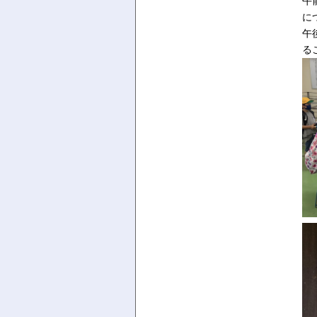
午
に
午
る