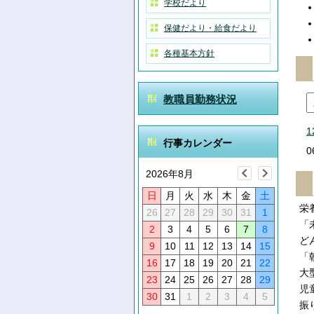
学校だより
保健だより・給食だより
各種基本方針
教職員勤務状況
1
行事カレンダー
0
2026年8月
日
月
火
水
木
金
土
栄
26
27
28
29
30
31
1
「
2
3
4
5
6
7
8
ど
9
10
11
12
13
14
15
「
16
17
18
19
20
21
22
大
23
24
25
26
27
28
29
児
30
31
1
2
3
4
5
振