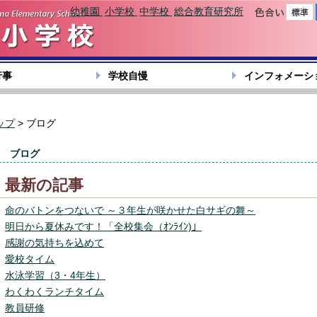
幼稚園
小学校
中学校
総合教育研究所
色合い
行事
学校自慢
インフォメーシ
ップ
> ブログ
ブログ
最新の記事
命のバトンをつないで ～３年生が咲かせた白サギの舞～
明日から夏休みです！「全校集会（ｵﾝﾗｲﾝ)」
感謝の気持ちを込めて
愛校タイム
水泳学習（3・4年生）
わくわくランチタイム
教員研修