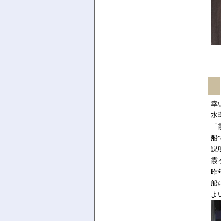
幸
水
「
船
説
霞
昨
船
よ