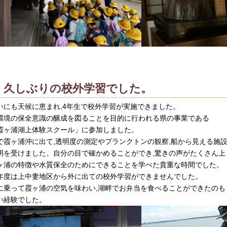
久しぶりの校外学習でした。
いにも天候に恵まれ,4年生で校外学習が実施できました。
環境の保全意識の醸成を図ることを目的に行われる県の事業である
霞ヶ浦湖上体験スクール」に参加しました。
で霞ヶ浦沖に出て,透明度の測定やプランクトンの観察,船から見える施
明を受けました。自分の目で確かめることができ,驚きの声がたくさん上
ヶ浦の特徴や水質保全のためにできることを学べた貴重な時間でした。
年度は上中妻地区から外に出ての校外学習ができませんでした。
に乗って霞ヶ浦の空気を味わい,湖畔でお弁当を食べることができたのも
い経験でした。