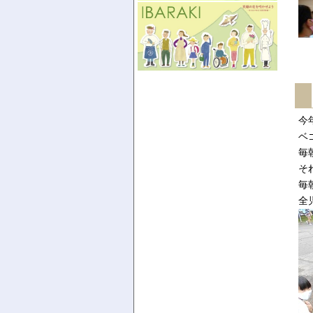
今
ベ
毎
そ
毎
全