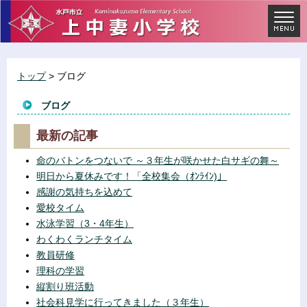
トップ
> ブログ
ブログ
最新の記事
命のバトンをつないで ～３年生が咲かせた白サギの舞～
明日から夏休みです！「全校集会（ｵﾝﾗｲﾝ)」
感謝の気持ちを込めて
愛校タイム
水泳学習（3・4年生）
わくわくランチタイム
教員研修
理科の学習
縦割り班活動
社会科見学に行ってきました（３年生）