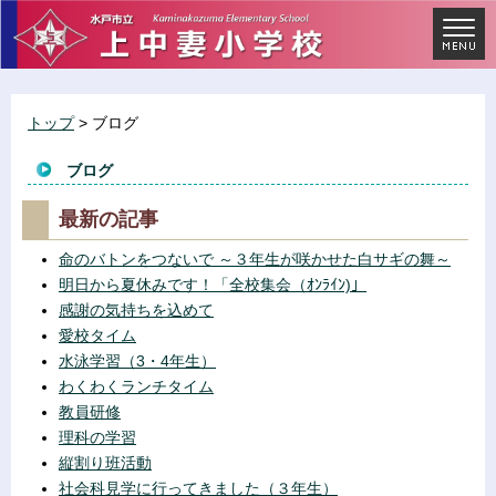
トップ
> ブログ
ブログ
最新の記事
命のバトンをつないで ～３年生が咲かせた白サギの舞～
明日から夏休みです！「全校集会（ｵﾝﾗｲﾝ)」
感謝の気持ちを込めて
愛校タイム
水泳学習（3・4年生）
わくわくランチタイム
教員研修
理科の学習
縦割り班活動
社会科見学に行ってきました（３年生）