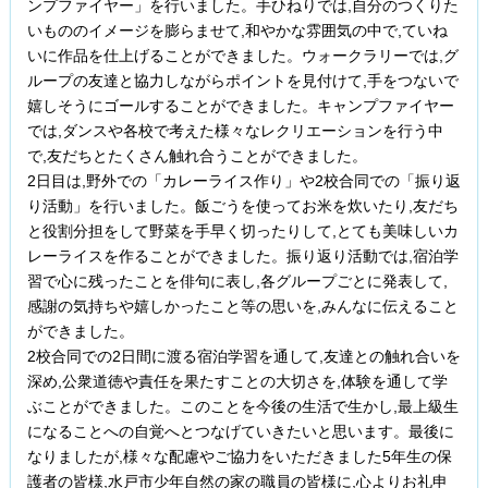
ンプファイヤー」を行いました。手ひねりでは,自分のつくりた
いもののイメージを膨らませて,和やかな雰囲気の中で,ていね
いに作品を仕上げることができました。ウォークラリーでは,グ
ループの友達と協力しながらポイントを見付けて,手をつないで
嬉しそうにゴールすることができました。キャンプファイヤー
では,ダンスや各校で考えた様々なレクリエーションを行う中
で,友だちとたくさん触れ合うことができました。
2日目は,野外での「カレーライス作り」や2校合同での「振り返
り活動」を行いました。飯ごうを使ってお米を炊いたり,友だち
と役割分担をして野菜を手早く切ったりして,とても美味しいカ
レーライスを作ることができました。振り返り活動では,宿泊学
習で心に残ったことを俳句に表し,各グループごとに発表して,
感謝の気持ちや嬉しかったこと等の思いを,みんなに伝えること
ができました。
2校合同での2日間に渡る宿泊学習を通して,友達との触れ合いを
深め,公衆道徳や責任を果たすことの大切さを,体験を通して学
ぶことができました。このことを今後の生活で生かし,最上級生
になることへの自覚へとつなげていきたいと思います。最後に
なりましたが,様々な配慮やご協力をいただきました5年生の保
護者の皆様,水戸市少年自然の家の職員の皆様に,心よりお礼申