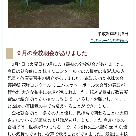
平成30年9月6日
このページの先頭へ
９月の全校朝会がありました！
9月4日（火曜日）9月に入り最初の全校朝会がありました。
今日の朝会前には,様々なコンクールでの入賞者の表彰式,転入
児童と教育実習生の紹介がありました。表彰式では,水泳大会,
芸術祭,花壇コンクール,ミニバスケットボール大会等の表彰が
行われ,大きな拍手に会場が包まれました。転入児童及び教育実
習生の紹介では,あいさつに対して「よろしくお願いします。」
と,温かい雰囲気の中でお迎えすることができました。
全校朝会では,「多くの人と優しい気持ちで関わることの大切
さ」について,武藤校長より話がありました。また,今月の歌の
合唱では「世界が1つになるまで」を,校長先生の話を受けて,優
しい気持ちできれいな声で歌うことができました。最後に,本校