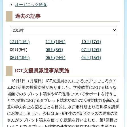
オーガニック給食
過去の記事
12月(11件)
11月(16件)
10月(17件)
09月(9件)
08月(3件)
07月(12件)
06月(19件)
05月(24件)
04月(15件)
ICT支援員派遣事業実施
10月1日（月曜日）ICT支援員さんによる,水戸まごころタイ
ムICT活用の授業支援がありました。学校教育における様々な
場面でのタブレット端末やICT活用についてサポートを行うこ
とで,授業におけるタブレット端末やICTの活用実践力を高め,児
童の学力向上を図ることを目的に,水戸市総研より石川様を講師
にお迎えしました。今日は,5・6年生の合計4クラスの児童の皆
さんがタブレット端末を使って,授業を行いました。第1回目と
いうことで,タブレット端末の基本的な操作の仕方や,内蔵され