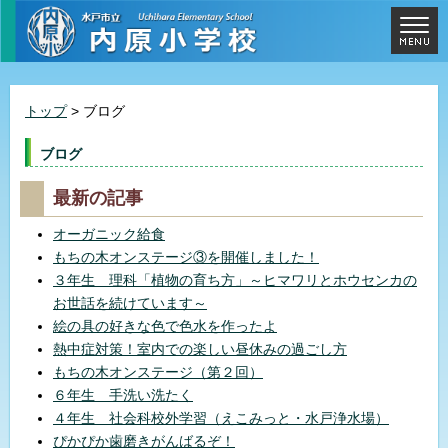
トップ
> ブログ
ブログ
最新の記事
オーガニック給食
もちの木オンステージ③を開催しました！
３年生 理科「植物の育ち方」～ヒマワリとホウセンカの
お世話を続けています～
絵の具の好きな色で色水を作ったよ
熱中症対策！室内での楽しい昼休みの過ごし方
もちの木オンステージ（第２回）
６年生 手洗い洗たく
４年生 社会科校外学習（えこみっと・水戸浄水場）
ぴかぴか歯磨きがんばるぞ！