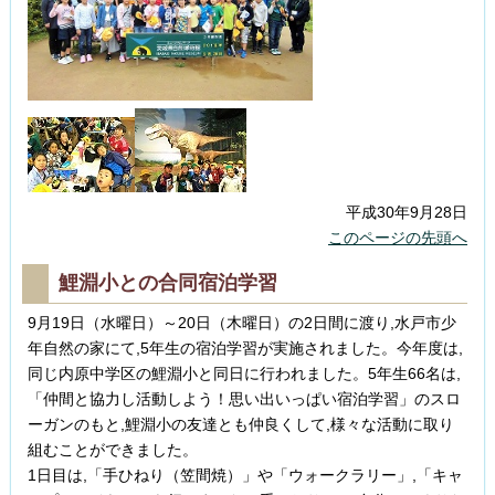
平成30年9月28日
このページの先頭へ
鯉淵小との合同宿泊学習
9月19日（水曜日）～20日（木曜日）の2日間に渡り,水戸市少
年自然の家にて,5年生の宿泊学習が実施されました。今年度は,
同じ内原中学区の鯉淵小と同日に行われました。5年生66名は,
「仲間と協力し活動しよう！思い出いっぱい宿泊学習」のスロ
ーガンのもと,鯉淵小の友達とも仲良くして,様々な活動に取り
組むことができました。
1日目は,「手ひねり（笠間焼）」や「ウォークラリー」,「キャ