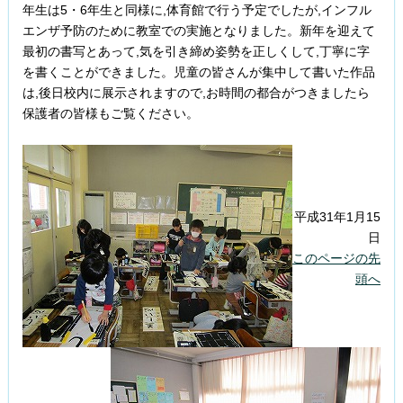
年生は5・6年生と同様に,体育館で行う予定でしたが,インフル
エンザ予防のために教室での実施となりました。新年を迎えて
最初の書写とあって,気を引き締め姿勢を正しくして,丁寧に字
を書くことができました。児童の皆さんが集中して書いた作品
は,後日校内に展示されますので,お時間の都合がつきましたら
保護者の皆様もご覧ください。
平成31年1月15
日
このページの先
頭へ