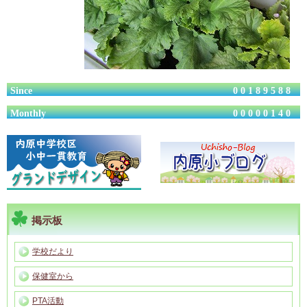
Since
00189588
Monthly
00000140
掲示板
学校だより
保健室から
PTA活動