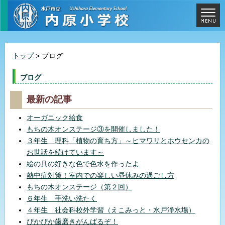
トップ
> ブログ
ブログ
最新の記事
オーガニック給食
もちの木オンステージ③を開催しました！
３年生 理科「植物の育ち方」～ヒマワリとホウセンカの
お世話を続けています～
絵の具の好きな色で色水を作ったよ
熱中症対策！室内での楽しい昼休みの過ごし方
もちの木オンステージ（第２回）
６年生 手洗い洗たく
４年生 社会科校外学習（えこみっと・水戸浄水場）
ぴかぴか歯磨きがんばるぞ！