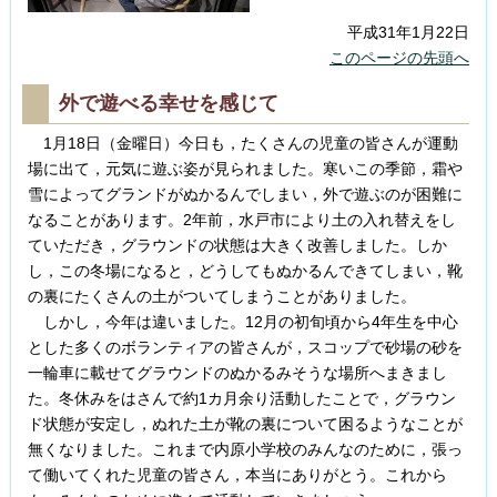
平成31年1月22日
このページの先頭へ
外で遊べる幸せを感じて
1月18日（金曜日）今日も，たくさんの児童の皆さんが運動
場に出て，元気に遊ぶ姿が見られました。寒いこの季節，霜や
雪によってグランドがぬかるんでしまい，外で遊ぶのが困難に
なることがあります。2年前，水戸市により土の入れ替えをし
ていただき，グラウンドの状態は大きく改善しました。しか
し，この冬場になると，どうしてもぬかるんできてしまい，靴
の裏にたくさんの土がついてしまうことがありました。
しかし，今年は違いました。12月の初旬頃から4年生を中心
とした多くのボランティアの皆さんが，スコップで砂場の砂を
一輪車に載せてグラウンドのぬかるみそうな場所へまきまし
た。冬休みをはさんで約1カ月余り活動したことで，グラウン
ド状態が安定し，ぬれた土が靴の裏について困るようなことが
無くなりました。これまで内原小学校のみんなのために，張っ
て働いてくれた児童の皆さん，本当にありがとう。これから