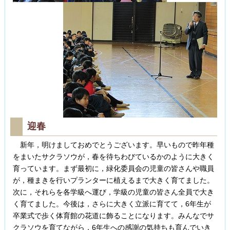
迎春
新年，明けましておめでとうございます。早いもので昨年種
をまいたサクラソウが，春を待ちわびているかのように大きく
育っています。まず最初に，緑化委員会の児童の皆さんや職員
が，種まきを行いプランターに植えるまで大きく育てました。
次に，それらを各学級へ運び，学級の児童の皆さん全員で大き
く育てました。今後は，さらに大きく立派に育てて，6年生が
卒業式で歩く体育館の花道に飾ることになります。みんなでサ
クラソウを育てながら，6年生への感謝の気持ちも育んでいき