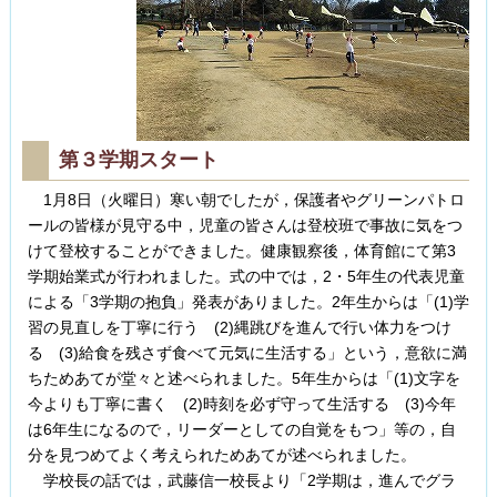
第３学期スタート
1月8日（火曜日）寒い朝でしたが，保護者やグリーンパトロ
ールの皆様が見守る中，児童の皆さんは登校班で事故に気をつ
けて登校することができました。健康観察後，体育館にて第3
学期始業式が行われました。式の中では，2・5年生の代表児童
による「3学期の抱負」発表がありました。2年生からは「(1)学
習の見直しを丁寧に行う (2)縄跳びを進んで行い体力をつけ
る (3)給食を残さず食べて元気に生活する」という，意欲に満
ちためあてが堂々と述べられました。5年生からは「(1)文字を
今よりも丁寧に書く (2)時刻を必ず守って生活する (3)今年
は6年生になるので，リーダーとしての自覚をもつ」等の，自
分を見つめてよく考えられためあてが述べられました。
学校長の話では，武藤信一校長より「2学期は，進んでグラ