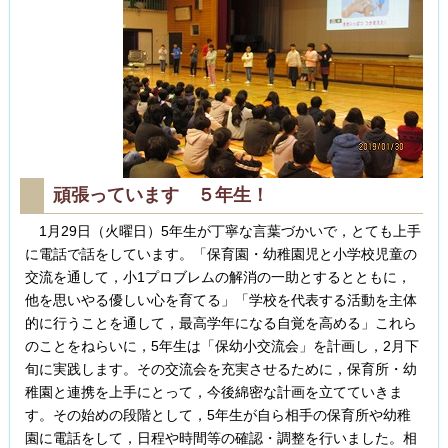
頑張っています ５年生！
1月29日（火曜日）5年生が丁寧な言葉づかいで，とても上手
に電話で話をしています。「保育園・幼稚園児と小学校児童の
交流を通して，小1プロブレムの解消の一助とするとともに，
他を思いやる優しい心を育てる」「学校を代表する活動を主体
的に行うことを通して，最高学年になる自覚を高める」これら
のことをねらいに，5年生は「保幼小交流会」を計画し，2月下
旬に実践します。その交流会を充実させるために，保育所・幼
稚園と連携を上手にとって，今後綿密な計画を立てていきま
す。その始めの段階として，5年生が自ら相手の保育所や幼稚
園に電話をして，日程や時間等の確認・調整を行いました。相