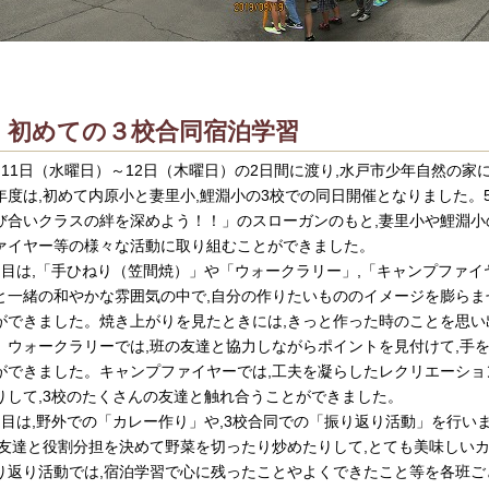
初めての３校合同宿泊学習
月11日（水曜日）～12日（木曜日）の2日間に渡り,水戸市少年自然の家
年度は,初めて内原小と妻里小,鯉淵小の3校での同日開催となりました。
び合いクラスの絆を深めよう！！」のスローガンのもと,妻里小や鯉淵小
ァイヤー等の様々な活動に取り組むことができました。
日目は,「手ひねり（笠間焼）」や「ウォークラリー」,「キャンプファイ
と一緒の和やかな雰囲気の中で,自分の作りたいもののイメージを膨らま
ができました。焼き上がりを見たときには,きっと作った時のことを思い
。ウォークラリーでは,班の友達と協力しながらポイントを見付けて,手
ができました。キャンプファイヤーでは,工夫を凝らしたレクリエーショ
りして,3校のたくさんの友達と触れ合うことができました。
日目は,野外での「カレー作り」や,3校合同での「振り返り活動」を行い
,友達と役割分担を決めて野菜を切ったり炒めたりして,とても美味しい
り返り活動では,宿泊学習で心に残ったことやよくできたこと等を各班ご