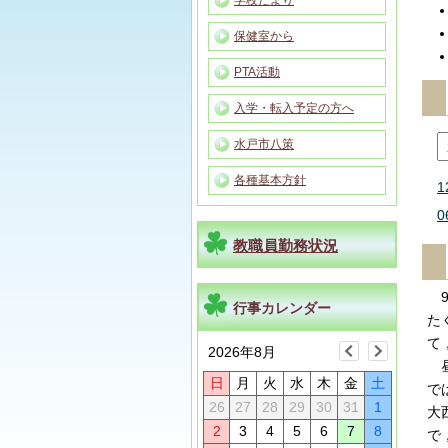
学校だより
保健室から
PTA活動
入学・転入予定の方へ
水戸市八策
各種基本方針
1
0
教職員勤務状況
9
行事カレンダー
た
て
2026年8月
昼
日
月
火
水
木
金
土
で
26
27
28
29
30
31
1
大
2
3
4
5
6
7
8
で