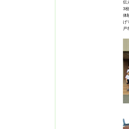
伝
3
体
げ
戸