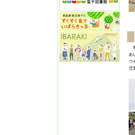
9
あ
つ
児