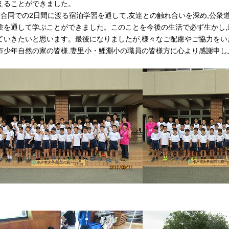
えることができました。
校合同での2日間に渡る宿泊学習を通して,友達との触れ合いを深め,公衆
験を通して学ぶことができました。このことを今後の生活で必ず生かし
ていきたいと思います。最後になりましたが,様々なご配慮やご協力をい
市少年自然の家の皆様,妻里小・鯉淵小の職員の皆様方に心より感謝申し