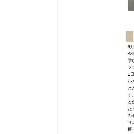
9
今
学
フ
1
小
と
す
と
た
2
り
振