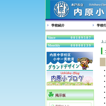
学校紹介
学校
Since
00189587
ト
Monthly
00000139
掲示板