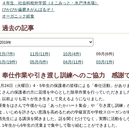
４年生 社会科校外学習（えこみっと・水戸浄水場）
ぴかぴか歯磨きがんばるぞ！
オーガニック給食
過去の記事
2月(7件)
11月(11件)
10月(4件)
09月(6件)
6月(19件)
05月(5件)
04月(11件)
03月(1件)
奉仕作業や引き渡し訓練へのご協力 感謝
月24日（火曜日）4・5年生の保護者の皆様による「奉仕活動」があり
くさんの保護者の方に花壇を中心とした除草作業を行っていただきまし
，以前よりも花々が生き生きして見えるようになりました。
食をはさんで午後からは「あったかハート集会」や「引き渡し訓練」
は，いじめを許さない意識を高めるための学級宣言や学校スローガンが
西先生による講演を聞きました。話を聞くだけでなく，実際に活動をし
，1年生から6年生の児童まで集中して取り組むことができました。