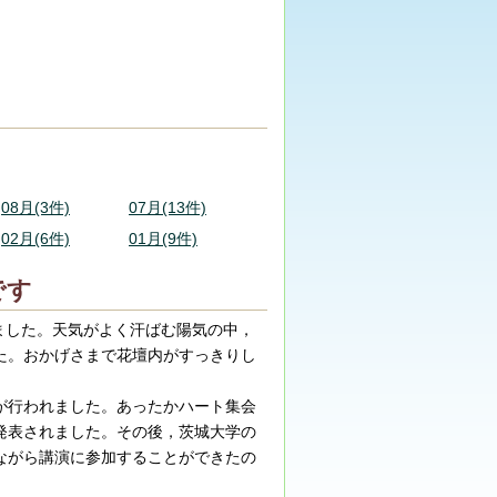
08月(3件)
07月(13件)
02月(6件)
01月(9件)
です
ました。天気がよく汗ばむ陽気の中，
た。おかげさまで花壇内がすっきりし
が行われました。あったかハート集会
発表されました。その後，茨城大学の
ながら講演に参加することができたの