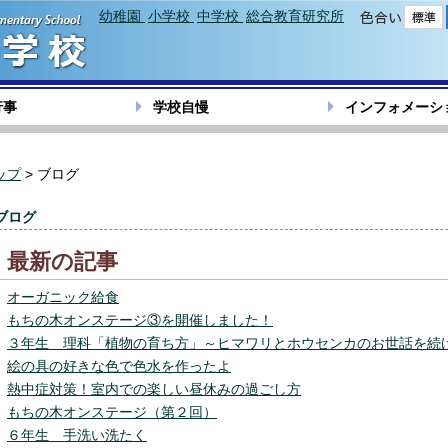
幼稚園
小学校
中学校
総合教育研究所
色合い
行事
学校自慢
インフォメーシ
ップ
> ブログ
ブログ
最新の記事
オーガニック給食
もちの木オンステージ③を開催しました！
３年生 理科「植物の育ち方」～ヒマワリとホウセンカのお世話を続
絵の具の好きな色で色水を作ったよ
熱中症対策！室内での楽しい昼休みの過ごし方
もちの木オンステージ（第２回）
６年生 手洗い洗たく