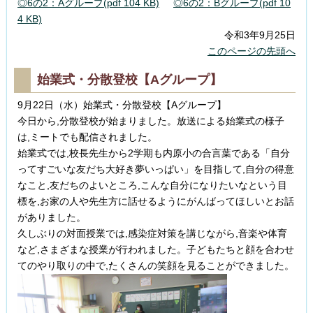
◎6の2：Aグループ(pdf 104 KB)
◎6の2：Bグループ(pdf 10
4 KB)
令和3年9月25日
このページの先頭へ
始業式・分散登校【Aグループ】
9月22日（水）始業式・分散登校【Aグループ】
今日から,分散登校が始まりました。放送による始業式の様子
は,ミートでも配信されました。
始業式では,校長先生から2学期も内原小の合言葉である「自分
ってすごいな友だち大好き夢いっぱい」を目指して,自分の得意
なこと,友だちのよいところ,こんな自分になりたいなという目
標を,お家の人や先生方に話せるようにがんばってほしいとお話
がありました。
久しぶりの対面授業では,感染症対策を講じながら,音楽や体育
など,さまざまな授業が行われました。子どもたちと顔を合わせ
てのやり取りの中で,たくさんの笑顔を見ることができました。