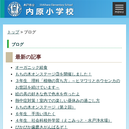
トップ
> ブログ
ブログ
最新の記事
オーガニック給食
もちの木オンステージ③を開催しました！
３年生 理科「植物の育ち方」～ヒマワリとホウセンカの
お世話を続けています～
絵の具の好きな色で色水を作ったよ
熱中症対策！室内での楽しい昼休みの過ごし方
もちの木オンステージ（第２回）
６年生 手洗い洗たく
４年生 社会科校外学習（えこみっと・水戸浄水場）
ぴかぴか歯磨きがんばるぞ！