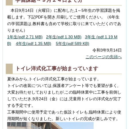
本日9月14日（火曜日）に配布した,1～5年生の学習課題を掲
載します。下記PDFを開き,印刷してご使用ください。（6年生
の学習課題は,教科書も含めて学校に取りに来ていただくのであ
りません）
1年生(pdf 2.71 MB)
2年生(pdf 1.30 MB)
3年生 (pdf 1.19 M
B)
4年生(pdf 1.35 MB)
5年生(pdf 589 KB)
令和3年9月14日
このページの先頭へ
トイレ洋式化工事が始まっています
夏休みから,トイレの洋式化工事が始まっています。
トイレの改装については,保護者アンケート等でも要望が多く,
大変お待たせしておりましたが,この臨時休業中に工事を前倒し
していただき,9月24日（金）には,児童用トイレの洋式化が完了
する予定です。
工事期間中に使用予定であった仮設トイレも,臨時休業により使
用期間が短くなりました。新しいトイレの完成が楽しみです。