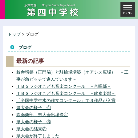
トップ
> ブログ
ブログ
最新の記事
校舎増築（正門脇）と駐輪場増築（オアシス広場） －工
事が急ピッチで進んでいます－
ＴＢＳラジオこども音楽コンクール －合唱部－
ＴＢＳラジオこども音楽コンクール －吹奏楽部－
「全国中学生水の作文コンクール」で３作品が入賞
県大会の様子 ④
吹奏楽部 県大会出場決定
県大会の様子 ③
県大会の結果②
県大会が終了しました