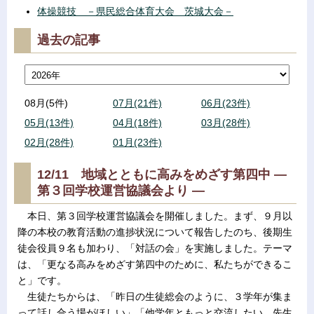
体操競技 －県民総合体育大会 茨城大会－
過去の記事
08月(5件)
07月(21件)
06月(23件)
05月(13件)
04月(18件)
03月(28件)
02月(28件)
01月(23件)
12/11 地域とともに高みをめざす第四中 ―
第３回学校運営協議会より ―
本日、第３回学校運営協議会を開催しました。まず、９月以
降の本校の教育活動の進捗状況について報告したのち、後期生
徒会役員９名も加わり、「対話の会」を実施しました。テーマ
は、「更なる高みをめざす第四中のために、私たちができるこ
と」です。
生徒たちからは、「昨日の生徒総会のように、３学年が集ま
って話し合う場がほしい」「他学年ともっと交流したい。先生