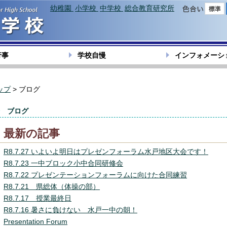
幼稚園
小学校
中学校
総合教育研究所
色合い
行事
学校自慢
インフォメーシ
ップ
> ブログ
ブログ
最新の記事
R8.7.27 いよいよ明日はプレゼンフォーラム水戸地区大会です！
R8.7.23 一中ブロック小中合同研修会
R8.7.22 プレゼンテーションフォーラムに向けた合同練習
R8.7.21 県総体（体操の部）
R8.7.17 授業最終日
R8.7.16 暑さに負けない 水戸一中の朝！
Presentation Forum