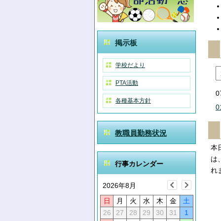
掲示板
学校だより
PTA活動
0
各種基本方針
0
教職員勤務状況
本
は
行事カレンダー
れ
2026年8月
日
月
火
水
木
金
土
26
27
28
29
30
31
1