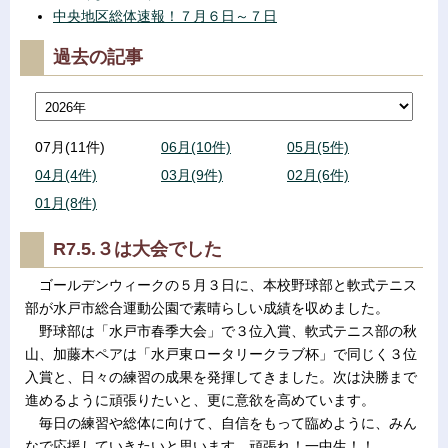
中央地区総体速報！７月６日～７日
過去の記事
07月(11件)
06月(10件)
05月(5件)
04月(4件)
03月(9件)
02月(6件)
01月(8件)
R7.5.３は大会でした
ゴールデンウィークの５月３日に、本校野球部と軟式テニス
部が水戸市総合運動公園で素晴らしい成績を収めました。
野球部は「水戸市春季大会」で３位入賞、軟式テニス部の秋
山、加藤木ペアは「水戸東ロータリークラブ杯」で同じく３位
入賞と、日々の練習の成果を発揮してきました。次は決勝まで
進めるように頑張りたいと、更に意欲を高めています。
毎日の練習や総体に向けて、自信をもって臨めように、みん
なで応援していきたいと思います。頑張れ！一中生！！