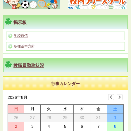
掲示板
学校通信
各種基本方針
教職員勤務状況
行事カレンダー
2026年8月
日
月
火
水
木
金
土
26
27
28
29
30
31
1
2
3
4
5
6
7
8