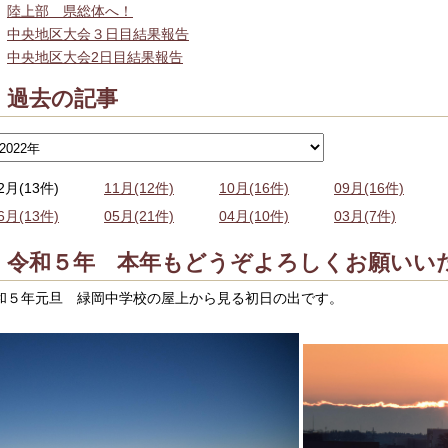
陸上部 県総体へ！
中央地区大会３日目結果報告
中央地区大会2日目結果報告
過去の記事
2月(13件)
11月(12件)
10月(16件)
09月(16件)
6月(13件)
05月(21件)
04月(10件)
03月(7件)
令和５年 本年もどうぞよろしくお願いい
和５年元旦 緑岡中学校の屋上から見る初日の出です。