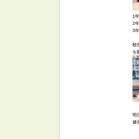
1
2
3
校
を
明
健