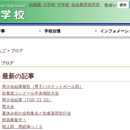
幼稚園
小学校
中学校
総合教育研究所
色合い
行事
学校自慢
インフォメーシ
ップ
> ブログ
ブログ
最新の記事
県大会結果報告（男子バスケットボール部）
吹奏楽コンクール中央地区大会
県大会結果（7/20, 21, 22）
県大会
夏休み前の全校集会と吹奏楽部壮行会
部員募集中！
陸上部 県総体へ！２