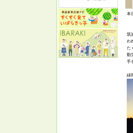
本
筑
わ
た
勤
手
緑