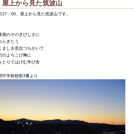
屋上から見た筑波山
日17：00、屋上から見た筑波山です。
波嶺のそのきびしさに
れらきたう
くましき意志つちかいて
労のよろこび胸に
をとりてはげむ学び舎
岡中学校校歌3番より