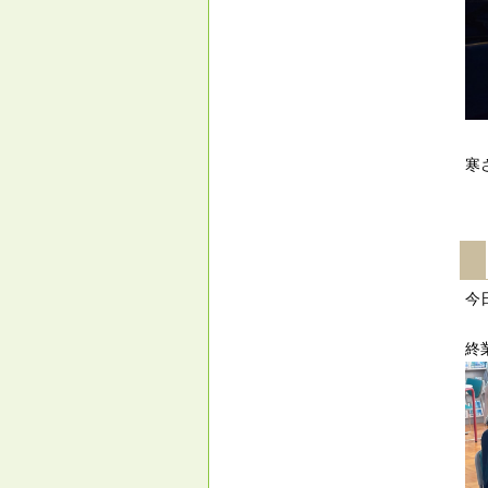
寒
今
終