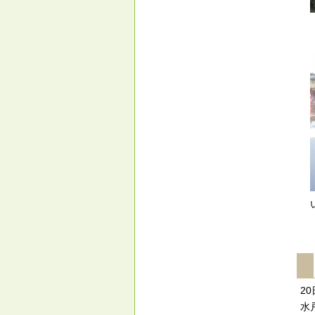
い
2
水