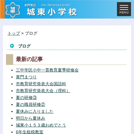
トップ
> ブログ
ブログ
最新の記事
三中学区小中一貫教育夏季研修会
黄門まつり
市教育研究発表大会国語科
市教育研究発表大会（理科）
夏の研修③
夏の職員研修②
夏休みに入りました
明日から夏休み
城東小１５３歳おめでとう
6年生租税教室