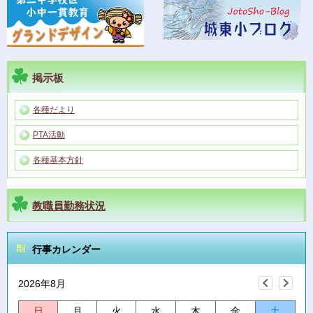
掲示板
各種だより
PTA活動
各種基本方針
教職員勤務状況
行事カレンダー
2026年8月
日
月
火
水
木
金
土